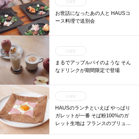
CAFE
お世話になったあの人と HAUSコ
ース料理で送別会
CAFE
まるでアップルパイのような そん
なドリンクが期間限定で登場
CAFE
HAUSのランチといえば やっぱり
ガレットが一番️ そば粉100%のガ
レット生地は フランスのブリュタ
ーニュ地方の