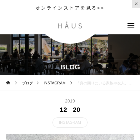
オンラインストアを見る>>
BLOG
ブログ
INSTAGRAM
『身の回りにいる家族や友人、恋人のように親密で、生活にそっと寄り添うような存在』をコンセプトにひとつひとつ丁寧に作られたAmitoのアクセサリー。定番に加え、新作もたくさん届きました🌲身につけてることを忘れるほどの軽やかさも魅力の１つ。大切な人に贈りませんか。もちろん、自分へのご褒美にも。#amito #pierce#necklace#gift
2019
12
20
INSTAGRAM