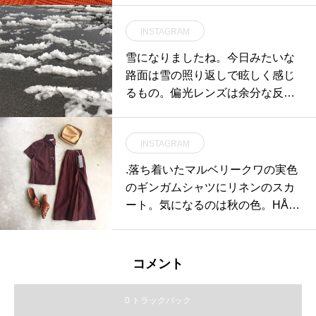
INSTAGRAM
雪になりましたね。今日みたいな
路面は雪の照り返しで眩しく感じ
るもの。偏光レンズは余分な反射
光を減らすことで眩しさを抑えな
がら、くっきりとした見え方で快
INSTAGRAM
適なサングラスレンズです。(動画
は水平方向で効果を発揮すること
.落ち着いたマルベリークワの実色
をテストしたものです。)HAUSに
のギンガムシャツにリネンのスカ
あるフレームにほぼ全て入れられ
ート。気になるのは秋の色。HÅU
ます。驚くほど快適なサングラス
Sのハウエルのインスタはこちら
レンズ、是非お試しください！#h
です︎@haus_howell . .#margaretho
aus_matsue #hausmatsue #haus_
well #dry ginghamcheck cotton #gi
コメント
megane #ハウス松江#偏光レンズ
ngham#shirt#dense fine linen popl
#偏光サングラス#サングラス#pol
in#linen#skirt#mulberry #matureha
0 トラックバック
arized
#boxhat#vialis#sandal#hausmatsu