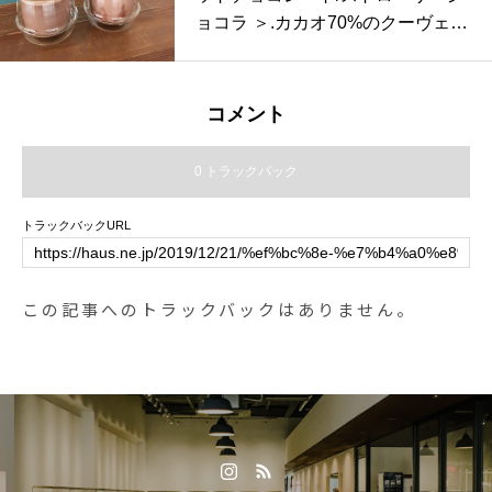
カフェ #coffee #コーヒー#haus_m
トご利用の際はチョコをお渡しし
ョコラ ＞.カカオ70%のクーヴェル
atsue #haus#hausmatsue #松江カ
ますよ。皆様のご来店お待ちして
チュールチョコレートを贅沢に使
フェ #島根カフェ#松江 #島根#山
おります..___________________
用したホットチョコレートが２種
陰 #山陰カフェ#モーニング #山陰
_______________レストランの詳
類できました.チョコ好きにはたま
モーニング#松江モーニング #島根
コメント
しい情報はこちらからどうぞ↓@c
らないホットチョコレートと甘酸
モーニング
afe_table_haus_______________
っぱいいちごがアクセントになっ
0 トラックバック
__________________HÅUS営業
たストロベリーショコラ.どちらも
時間《 ショップ 営業時間 》11:00
+20円でマシュマロトッピングも
トラックバックURL
〜 20:00《 レストラン 営業時間 》
できます。.テイクアウトも承って
モーニング9:00〜11:00ランチ 11:
おります。期間限定ドリンクなの
30〜14:00カフェ 14:00〜17:00デ
でぜひお試しくださいね〜♡..本日
この記事へのトラックバックはありません。
ィナー17:00〜21:00（LO20:30）
もご来店お待ちしております！..
Tel : 0852-61-5888#CAFE#HAUS
《HAUS営業時間》＊ショップ 11:
#HÅUS#松江旅行#島根旅行#TAB
00-20:00.＊ビストロカフェモーニ
LEHAUS#島根#松江#haus_matsu
ング. 9:00-11:00 (Lo10:30)ランチ
e#カレー#松江カレー#松江ランチ
11:30-14:00カフェ 14:00-18:00デ
#松江カフェ#ランチ#モーニング#
ィナー 18:00-21:00 (Lo20:15)….#n
松江モーニング#松江ディナー#ス
ew #期間限定 #冬限定 #winter#dri