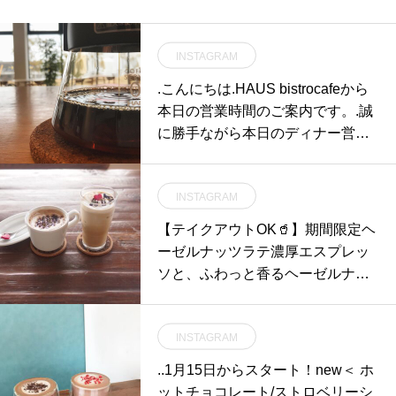
INSTAGRAM
.こんにちは︎.HAUS bistrocafeから
本日の営業時間のご案内です。.誠
に勝手ながら本日のディナー営業
はラストオーダー19時の20時閉店
とさせていただきます。大変ご迷
INSTAGRAM
惑をおかけいたしますがご理解の
ほどお願い申し上げます。.HAUS
【テイクアウトOK🥤】期間限定ヘ
bistrocafe はこちらでも更新して
ーゼルナッツラテ️濃厚エスプレッ
おります。ぜひご覧になってくだ
ソと、ふわっと香るヘーゼルナッ
さいね︎@haus_cafe_foods .. CAFE
ツ、ミルクのコクと合わさってや
(下記は通常の営業時間です)..morn
わらかな味わいが口に広がります
ing9:00〜11:00(lo.10:30)..lunch11:
INSTAGRAM
チョコソースとピスタチオの風味
30〜14:00..cafe14:00〜18:00..dinn
もアクセントに！HOT、ICE共に
..1月15日からスタート！new＜ ホ
er18:00〜21:00(lo.20:15).#cafe #
ハートチョコを添えて️テイクアウ
ットチョコレート/ストロベリーシ