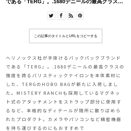
である「TERG」。.1680デニールの最高クラスの
強度を誇るバリスティックナイロンを本体素材に
した、TERGのHOBO BAGが新たに入荷しまし
た。MISTERY RANCHも採用しているマグネット
式のアタッチメントをストラップ部分に使用する
この記事のタイトルとURLをコピーする
など、本格的なディテールが随所に散りばめられ
たプロダクト。カメラやパソコンなど精密機器を
持ち運びするのにもおすすめで
ヘリノックス社が手掛けるバックパックブランド
す。.#terg#helinox#hobobag#haus
である「TERG」。.1680デニールの最高クラスの
#haus_matsue #hausmatsue #松江カフェ #島根
強度を誇るバリスティックナイロンを本体素材に
カフェ #松江旅行#島根旅行#松江 #島根 #山陰
した、TERGのHOBO BAGが新たに入荷しまし
た。MISTERY RANCHも採用しているマグネッ
ト式のアタッチメントをストラップ部分に使用す
るなど、本格的なディテールが随所に散りばめら
れたプロダクト。カメラやパソコンなど精密機器
を持ち運びするのにもおすすめで