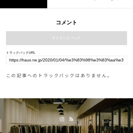
クジャスミンの花#観葉植物#植物
入荷しました.高さが170〜210cm
#green #1日のはじまり
幅は195〜295cm広く快適な設計
で居住性は抜群です︎.同色・同素材
コメント
のタープVoss20(450×430)Voss14
(450×300)も入荷しております︎Rei
0 トラックバック
sa6と合わせて是非チェックして
みてください!!..《HAUS営業時
トラックバックURL
間》＊ショップ 11:00-20:00.＊ビ
ストロカフェモーニング 9:00-11:0
0 (Lo10:30)ランチ 11:30-14:00カ
この記事へのトラックバックはありません。
フェ 14:00-18:00ディナー 18:00-2
1:00 (Lo20:15)..#haus_outdoor#ha
us_matsue#ハウス松江#haus#ハ
ウス#nordisk#ノルディスク#reisa
6#レイサ6#outdoor#アウトドア#
松江#島根