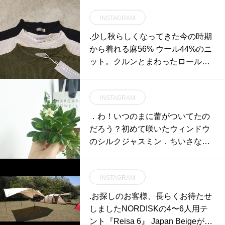
INSTAGRAM
.少し秋らしくなってきた今の時期
から着れる麻56% ウール44%のニ
ット。クルンとまわったロールネ
ックと色もきれいなニットです。
肌触りもとても良いです。color オ
INSTAGRAM
リーブ、ライトグレー、チャコー
ルHÅUSのハウエルのインスタは
．わ！いつのまに蕾がついてたの
こちらです︎@haus_howell . . .#mar
だろう？初めて咲いたウィンドウ
garethowell#wool linen jumper #kn
のシルクジャスミン．ちいさな花
it#highneck#hausmatsue #島根#松
１つだけでもちゃんとジャスミン
江
の香り。．今週末は暑くなる山
INSTAGRAM
陰。涼しい店内にて新作もりだく
さんでお待ちしております︎．#hau
.お探しのお客様、長らくお待たせ
smatsue #島根 #松江 #silkjasmine
しました︎NORDISKの4〜6人用テ
#jasmine#シルクジャスミン#シル
ント︎『Reisa 6』 Japan Beigeが再