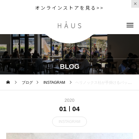
オンラインストアを見る>>
BLOG
ブログ
INSTAGRAM
ヘリノックス社が手掛けるバックパックブランドである「TERG」。.1680デニールの最高クラスの強度を誇るバリスティックナイロンを本体素材にした、TERGのHOBO BAGが新たに入荷しました。MISTERY RANCHも採用しているマグネット式のアタッチメントをストラップ部分に使用するなど、本格的なディテールが随所に散りばめられたプロダクト。カメラやパソコンなど精密機器を持ち運びするのにもおすすめです。.#terg#helinox#hobobag#haus #haus_matsue #hausmatsue #松江カフェ #島根カフェ #松江旅行#島根旅行#松江 #島根 #山陰
2020
01
04
INSTAGRAM