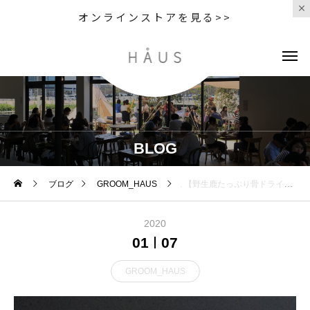
オンラインストアを見る>>
BLOG
ブログ
GROOM_HAUS
. 【野生鹿たっぷり骨ドライ】 シニア犬などに直に骨をかじるのは難しいので、鹿の骨と肉をそぼろ状にしまし
2020
01
07
GROOM_HAUS