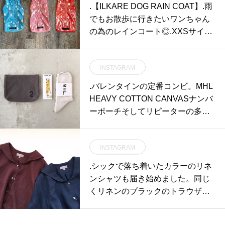
.【ILKARE DOG RAIN COAT】.雨
でもお散歩に行きたいワンちゃん
の為のレインコート◎.XXSサイズ
からXLまでのサイズがあるので小
型犬から大型犬まで全てのわんち
INSTAGRAM
ゃんにぴったりです.上から着せる
タイプではなくマジックテープな
.バレンタインの定番コンビ。MHL
ので簡単に着せてあげる事ができ
HEAVY COTTON CANVASナンバ
ます◎.ピンク色も新しく入荷して
ーポーチそしてリピーターの多い
おります◎ご来店お待ちしており
MHL別注のラソックス。#MHL#va
ます.GROOM HAUS松江市乃白町
lentine #HEAVY COTTON CANVA
20270852-61-2885open 9:00close
INSTAGRAM
S#ナンバーポーチ#pouch#ラソッ
18:00@haus_matsue #松江トリミ
クス#L字型靴下#socks#peopletre
.シックで落ち着いたカラーのリネ
ングサロン #松江トリミング #松
e #chocolate#hausmatsue #島根#
ンシャツも届き始めました。同じ
江スパシャンプー#松江ペットサ
松江
くリネンのブラックのトラウザー
ロン #松江ペット #松江#山陰#島
を合わせて。甘くなりがちなNava
根#hausmathue #groomhaus
l shirtも落ち着いた雰囲気。color