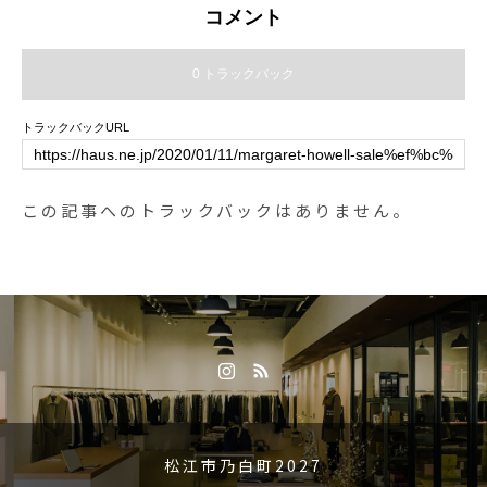
ワイン、ブルー、ホワイトsize Ⅰ
コメント
. ⅡHÅUSのハウエルのインスタは
こちらです︎@haus_howell .#marg
0 トラックバック
arethowell #lightweight linen#nava
lshirt #naval#hausmatsue #島根#
トラックバックURL
松江の
この記事へのトラックバックはありません。
松江市乃白町2027