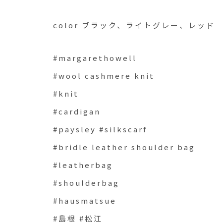
color ブラック、ライトグレー、レッド
#margarethowell
#wool cashmere knit
#knit
#cardigan
#paysley #silkscarf
#bridle leather shoulder bag
#leatherbag
#shoulderbag
#hausmatsue
#島根 #松江