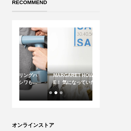
RECOMMEND
グハ
MARGARET HOWELL SAL
．ゆったりとし
ワもニ
E！ 気になっていた あのニ
きりと揃えられ
日常の
ットやコートも SALEになっ
やす
てるかも？ 急げや急げです
オンラインストア