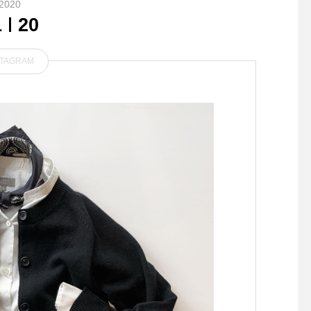
2020
1
20
STAGRAM
．ゆったりとした身幅にすっ
． BRUNO スタイリン
きりと揃えられた短い着丈。
ンディスチーマー シ
オイもさっとオフ！ 
あらゆるシーンで使い