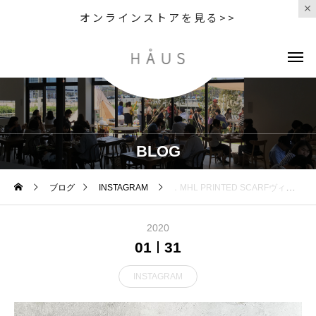
オンラインストアを見る>>
BLOG
ブログ
INSTAGRAM
．MHL PRINTED SCARFヴィンテージスカーフを元に作られた大判スカーフ。手捺染と呼ばれるハンドプリントで1枚1枚丁寧に作られたコットンスカーフです。 ．．color ブラック、ライトオークルsize 65㎝×65㎝HÅUSのハウエルのインスタはこちらです︎@haus_howell ．#MHL#printed scarf#scarf#hausmatsue #島根#松江
2020
01
31
INSTAGRAM