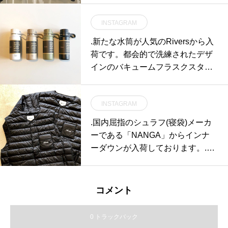
ell #MHL#sale #hausmatsue #島根
INSTAGRAM
#松江
.新たな水筒が人気のRiversから入
荷です。都会的で洗練されたデザ
インのバキュームフラスクスタウ
ト。本体に銅メッキコーティング
が施された事により従来品に比べ
INSTAGRAM
て保温力が向上しました。中栓は
飲み口穴が2種類に分かれてお
.国内屈指のシュラフ(寝袋)メーカ
り、熱い飲み物が出過ぎるといっ
ーである「NANGA」からインナ
たトラブルもあらかじめ防ぐ安全
ーダウンが入荷しております。.非
設計です。雰囲気あるデザインと
常に軽量で抜群の保温性を発揮す
気の利いた機能が両立するスタウ
る770fpのヨーロピアンダウンダッ
ト、このご機会にどうぞご覧くだ
クを使用。表地とダウンそのもの
コメント
さい。.#rivers#vacuumflask#stout
に撥水加工を施しているので高品
#bottle#haus #haus_matsue #hau
質を長期間にわたり保持します。.
0 トラックバック
smatsue #松江カフェ #島根カフェ
男女兼用で各サイズ1点ずつのご