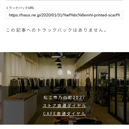
#松江旅行#島根旅行#松江 #島根 #
用意になります。冬場の重ね着に
トラックバックURL
山陰
よるストレスにお悩みの方、イン
ナーダウンをお考えというお客
様、是非ともお試しください。.#n
この記事へのトラックバックはありません。
anga#インナーダウン#ダウンジャ
ケット#ダウンベスト#haus #haus
_matsue #hausmatsue #松江カフ
ェ #島根カフェ #松江旅行#島根旅
行#松江 #島根 #山陰
松江市乃白町2027
ストア直通ダイヤル
CAFE直通ダイヤル