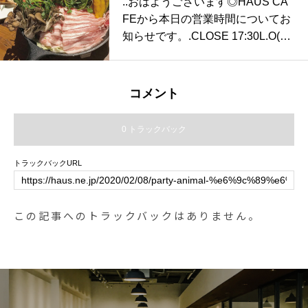
..おはようございます◎HAUS CA
ので簡単に着せてあげる事ができ
FEから本日の営業時間についてお
ます◎.ピンク色もあります◎ご来
知らせです。.CLOSE 17:30L.O(ラ
店お待ちしております.GROOM H
ストオーダー) 17:00※ディナー営
AUS松江市乃白町20270852-61-28
業は19時からです。.誠に勝手なが
85open 9:00close 18:00@haus_m
ら本日は団体様のご利用により17
コメント
atsue #松江トリミングサロン #松
時30分で一度閉店とさせていただ
江トリミング #松江スパシャンプ
きます。ディナー営業は19時から
0 トラックバック
ー#松江ペットサロン #松江ペット
とさせていただきます。ご迷惑を
#松江#山陰#島根#hausmathue #gr
おかけいたしますがよろしくお願
トラックバックURL
oomhaus
いいたします。..※貸切営業ではあ
りませんので19時からのご来店お
待ちしております。…#営業時間
この記事へのトラックバックはありません。
のお知らせ #鍋 #焙煎 #ごま豆乳鍋
#魚介 #フレンチ鍋#スモークサー
モンのサラダ#エビのアヒージョ#
dinner #ディナー#cafestagram #in
stafood #cafe #カフェ #カフェ巡