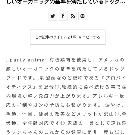
しいオーガニックの基準を満たしているドッグフ
ードです。.乳酸菌なのど総称である『プロバイオ
ティクス』を配合◎.継続的に食べ続ける事で腸内
環境が整い免疫力が上がります。アレルギー反応
の抑制やガンの予防にも繋がります。.涙やけ、毛
この記事のタイトルとURLをコピーする
艶、体臭、便臭の改善などメリットが沢山◎.全犬
種、全年齢対応です◎.家族の一員として連れ添う
ワンちゃんのこれからの健康に是非一度お試し下
..party animal.有機鶏肉を使用し、アメリカの
さいGROOM HAUSopen 9:00close 18:00松江市
厳しいオーガニックの基準を満たしているドッグ
乃白町200270852-61-
フードです。.乳酸菌なのど総称である『プロバイ
2885@haus_matsue#groomhaus#haus_matsue
オティクス』を配合◎.継続的に食べ続ける事で腸
#松江市ペットサロン #松江市ペット #松江市グル
内環境が整い免疫力が上がります。アレルギー反
ーマー #松江#島根#partyanimal#ﾊﾟｰﾃｨｰｱﾆﾏﾙ
応の抑制やガンの予防にも繋がります。.涙やけ、
毛艶、体臭、便臭の改善などメリットが沢山◎.全
犬種、全年齢対応です◎.家族の一員として連れ添
うワンちゃんのこれからの健康に是非一度お試し