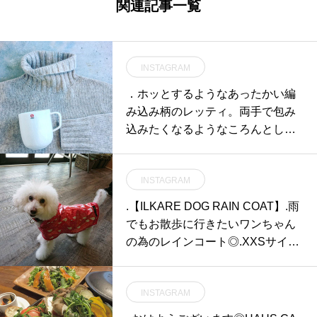
関連記事一覧
INSTAGRAM
．ホッとするようなあったかい編
み込み柄のレッティ。両手で包み
込みたくなるようなころんとした
フォルムでやさしい気持ちに。こ
れからのブライダルシーズンのお
INSTAGRAM
祝いにもおすすめです♡．#ittala#
イッタラ#sarjaton#サルヤトン#let
.【ILKARE DOG RAIN COAT】.雨
ti#レッティ#mug#Finland#🇫🇮#
でもお散歩に行きたいワンちゃん
北欧#gift#hausmatsue #島根 #松江
の為のレインコート◎.XXSサイズ
からXLまでのサイズがあるので小
型犬から大型犬まで全てのわんち
INSTAGRAM
ゃんにぴったりです.上から着せる
タイプではなくマジックテープな