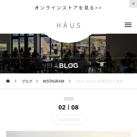
オンラインストアを見る>>
BLOG
ブログ
INSTAGRAM
..party animal.有機鶏肉を使用し、アメリカの厳しいオーガニックの基準を満たしているドッグフードです。.乳酸菌なのど総称である『プロバイオティクス』を配合◎.継続的に食べ続ける事で腸内環境が整い免疫力が上がります。アレルギー反応の抑制やガンの予防にも繋がります。.涙やけ、毛艶、体臭、便臭の改善などメリットが沢山◎.全犬種、全年齢対応です◎.家族の一員として連れ添うワンちゃんのこれからの健康に是非一度お試し下さいGROOM HAUSopen 9:00close 18:00松江市乃白町200270852-61-2885@haus_matsue#groomhaus#haus_matsue #松江市ペットサロン #松江市ペット #松江市グルーマー #松江#島根#partyanimal#ﾊﾟｰﾃｨｰｱﾆﾏﾙ
2020
02
08
INSTAGRAM