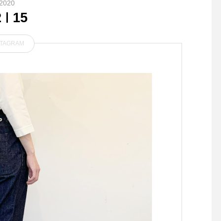
2020
2
15
STAGRAM
．ハイウエストでテーパード
.夏休みも始まって数
というクラシカルなシルエッ
さん、自由工作の宿題
トはヒップ部分に独特な余り
するか決められました
感をもたせたダックテイルが
だの方や多肉植物が好
特徴的。ヴィンテージのワー
にこちらの教室がオス
クパンツを基にデザインされ
す️.ユーカリ荘にて開
ており、ウエストのアシンメ
ます『夏休み 親子de 
トリーにつけられたベルトル
室』.日時 8/17(金)am1