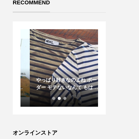
RECOMMEND
日みな
やっぱり好きなのよね ボー
．ハイウエスト
は何を
ダー モテないなんて もはや
というクラシカ
か？ま
それが死語よね
トはヒップ部分
きな方
感をもたせたダ
スメで
特徴的。ヴィン
催され
クパンツを基に
多肉教
ており、ウエス
0:30〜
トリーにつけら
オンラインストア