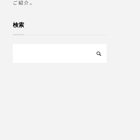
ご紹介。
問い合
8:00
ユーカリ
検索
ており
ユーカ
民家#セ
#雑貨屋
自由工
みの思