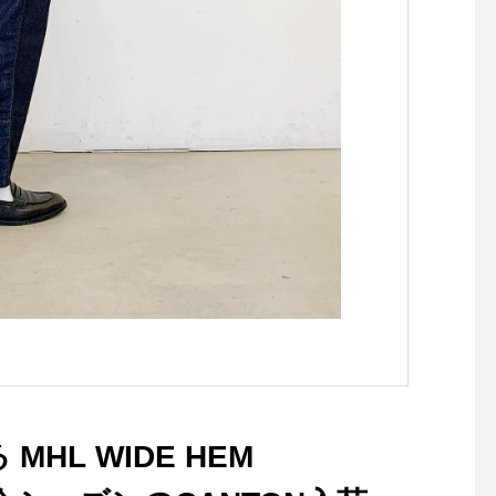
ープやシンチバックデザイン
4組pm13:30〜 4組.8/1
がMHLならではのキャラク
m10:30〜 4組.1組 料金
ター。color カーキsize Ⅰ .
税込(材料費、レッス
ⅡHAUSのアパレルのインス
ト、飲み物込).夏休み
タはこちらです︎@haus_how
出に！自由工作に！親
ell ．#MHL#HEAVY COTTO
肉植物を植えてみませ
N DRILL#CINCHED BACK
か？.チョークで自由
TAPERED TROUSER#trou
るオシャレな器でイン
sers#hausmatsue #島根#松
にもオススメです♪.寄
江
の基本から丁寧にレッ
ますのではじめての方
心ですよ.
…………………………
子となっておりますが
ひとりさまご友人同士
もお待ちしてま
す………………………
HL WIDE HEM
どの回も、まだ若干数
ございます気になって