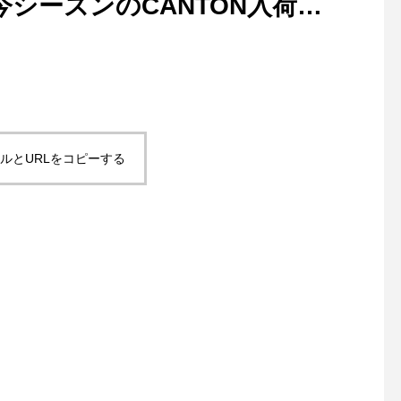
 今シーズンのCANTON入荷で
客様はお早めに！.お
わせ、ご予約は11:00〜1
TEL0852-33-7448
荘までご参加お待ちし
ます！..#松江#島根#
リ荘#yukarisou#古
レクトショップ#雑貨
ルとURLをコピーする
#多肉教室#自由課題#
作#夏休み#親子#夏休
い出作り