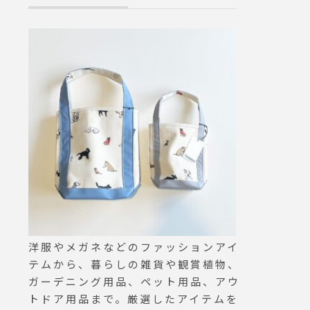
8(土)a
ープやシンチバ
 2700
がMHLならで
ンシー
ター。color カーキ
の思い
ⅡHAUSのア
子で多
タはこちらです︎@
ん
ell ．#MHL#H
に描け
N DRILL#CIN
テリア
TAPERED TRO
せ植え
sers#hausma
スンし
江
にも安
……親
大人お
の参加
洋服やメガネなどのファッションアイ
テムから、暮らしの雑貨や観賞植物、
……….
ガーデニング用品、ペット用品、アウ
空きが
トドア用品まで。厳選したアイテムを
いたお