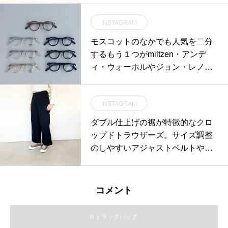
ナも可愛くなりすぎなくて巻きや
INSTAGRAM
すい。このくらいの塩梅がちょう
どいいんだ。．くわしくは@haus
モスコットのなかでも人気を二分
_howell ．#MHL.#printed scarf#sc
するもう１つがmiltzen・アンデ
arf#shirt#hausmatsue #島根 #松江
ィ・ウォーホルやジョン・レノン
がかけていたことでも有名です
ね・そして、いわゆるボストン型
INSTAGRAM
の代名詞とも言えるでしょう・今
回は普段セレクトしていないクリ
ダブル仕上げの裾が特徴的なクロ
ア系の色も置いていますので全色
ップドトラウザーズ。サイズ調整
かけ比べてみてください・#haus_
のしやすいアジャストベルトやア
matsue #moscot#モスコット#miltz
シンメトリーにつけられたベルト
en #10月28日まで
ループなど個性を感じるディテー
ルが随所に見られるデザイン。col
コメント
or ネイビー#MHL#WOOL COTTO
N DRILL#trousers#hausmatsue #
0 トラックバック
島根#松江