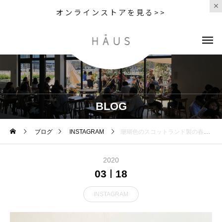
オンラインストアを見る>>
BLOG
ブログ
INSTAGRAM
珊瑚色のスコットランド製の春のニット。ソフトで温かみがありながらリネンのドライ感も併せ持つリネンコットン素材を使用です。可愛くなりすぎないコーラルカラーがとてもすてきです。color コーラル#margarethowell #linen cotton crew neck#knit#Scotland#hausmatsue #島根#松江
2020
03
18
INSTAGRAM