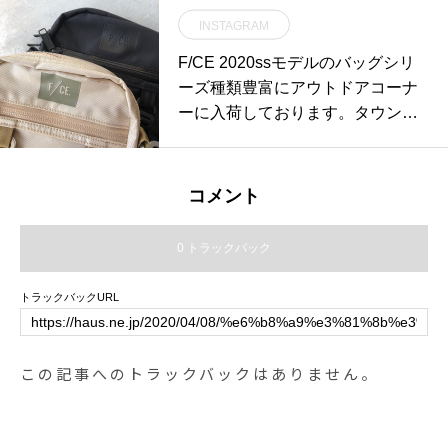
常を愉しく過ごせる生活雑貨や大
INSTAGRAM
切な人へのギフト外遊びのアウト
ドア日々を快適に過ごせるメガネ
F/CE 2020ssモデルのバッグシリ
流行に流されない着心地のよいお
ーズ種類豊富にアウトドアコーナ
洋服家族の一員のワンちゃんのあ
ーに入荷しております。タウンユ
れこれHÅUSでみなさまの日々の
ースのファッションへの落とし込
暮らしをすこしでも良くするお手
み易さと高機能を兼ね備えるF/CE
伝いをさせて頂けるようにお店づ
を是非お試しください。.本体の素
コメント
くりをしていきます。まだまだ至
材に使用されているRobic Airは超
らぬところがたくさんあるとは思
軽量で耐久性に優れ、500Dのコー
0 トラックバック
いますが、これからも何卒、宜し
デュラナイロンと同等の強度を持
くお願い致します .HÅUSスタッフ
つと言われています。.#fce#エフ
トラックバックURL
一同 2020.1.21#thanks#4周年#4rd
シーイー#robicair #outdoor#militar
anniversary #HÅUS#hausmatsue
y #haus #haus_matsue #hausmats
#島根#松江#メガネ
ue #松江カフェ #島根カフェ #松
この記事へのトラックバックはありません。
江旅行#島根旅行#松江 #島根 #山
陰