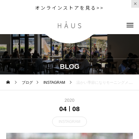
オンラインストアを見る>>
BLOG
ブログ
INSTAGRAM
.温かい季節になりモーニングメニューも新しいメニューが加わります️.エビとアボカドとトマトがカラフルなコッペパンサンド🥖自家製のタルタルソースが相性抜群️.カリッと焼いたパンにたっぷりの野菜とチーズにベーコンをサンドしたパニーニ🥪.4月11日（土）からの仲間入りです️食べると元気の出るメニューです️.《HÅUS営業時間》◎ショップ 11:00〜20:00.◎TABLE HÅUSモーニング9:00〜11:00（Lo.11:00）ランチ 11:30〜14:00（Lo.14:00）カフェ 14:00〜18:00(Lo.17:30)#HAUS#HÅUS#TABLEHAUS#hausmatsue#haus_matsue#galette#crepe#ガレット#クレープ#クレープリー#松江ランチ#松江カフェ#サンドイッチ#モーニング#松江モーニング#morning#ドリンク#テイクアウトドリンク#パスタ#パスタランチ#松江パスタ#ケーキ#タピオカ#松江タピオカ
2020
04
08
INSTAGRAM