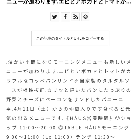
ニューが加わります️.エビとアボカドとトマトがカ
ラフルなコッペパンサンド🥖自家製のタルタルソ
ースが相性抜群️.カリッと焼いたパンにたっぷりの
野菜とチーズにベーコンをサンドしたパニーニ
🥪.4月11日（土）からの仲間入りです️食べると元
この記事のタイトルとURLをコピーする
気の出るメニューです️.《HÅUS営業時間》◎ショ
ップ 11:00〜20:00.◎TABLE HÅUSモーニング
9:00〜11:00（Lo.11:00）ランチ 11:30〜
.温かい季節になりモーニングメニューも新しいメ
14:00（Lo.14:00）カフェ 14:00〜
ニューが加わります️.エビとアボカドとトマトがカ
18:00(Lo.17:30)#HAUS#HÅUS#TABLEHAUS#hausm
ラフルなコッペパンサンド🥖自家製のタルタルソ
ガレット#クレープ#クレープリー#松江ランチ#松
ースが相性抜群️.カリッと焼いたパンにたっぷりの
江カフェ#サンドイッチ#モーニング#松江モーニン
野菜とチーズにベーコンをサンドしたパニーニ
グ#morning#ドリンク#テイクアウトドリンク#パ
🥪.4月11日（土）からの仲間入りです️食べると元
スタ#パスタランチ#松江パスタ#ケーキ#タピオカ
気の出るメニューです️.《HÅUS営業時間》◎ショ
#松江タピオカ
ップ 11:00〜20:00.◎TABLE HÅUSモーニング
9:00〜11:00（Lo.11:00）ランチ 11:30〜