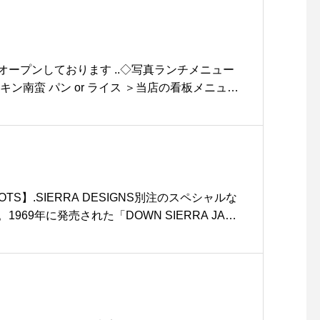
ÅUSでみなさまの日々の暮らしのお手伝いをさ
お店づくりをしていきます。まだまだ至らぬと
るとは思いますが、これからも何卒、宜しくお
スタッフ一同 2019.1.21#thanks#3周年#3rda
ープンしております︎ ..◇写真ランチメニュー
US#hausmatsue #島根#松江
＜ チキン南蛮 パン or ライス ＞当店の看板メニュ
ューシーな国産の鶏モモ肉に自慢の手作りタル
ぷりかけました♡スープとサラダ付きでボリュ
.ランチご注文されたお客さま限定でミニパフェ&
ご用意しております。.HAUSのチキン南蛮はリ
もたくさんいらっしゃいます。ぜひぜひお試し
明日もたくさんの方のご来店お待ちしてます。…
OOTS】.SIERRA DESIGNS別注のスペシャルな
＊ショップ 11:00-20:00.＊ビストロカフェモ
969年に発売された「DOWN SIERRA JAC
)ランチ 11:30-14:00カフェ 14:00-1
改良が加えられ続け、1973年の写真に残ってい
に、デザインやディテールを再現したファブリ
#lunch #ランチ #ランチプレート#cafe #カ
LL POWER、混合比85:15の良質で防寒性に優れ
usmatsue #haus_matsue #松江 #島根 #山
寒さの厳しい冬に主役級アウターになる事間違
島根カフェ#島根旅行
ンクラシックなデザインでありながらも機能性