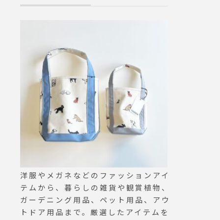
年に渡り愛用で
おいて損なしの
goodwear#mad
ary#outdoors
matsue #hau
カフェ #島根カ
行#島根旅行#松
陰
洋服やメガネなどのファッションアイ
テムから、暮らしの雑貨や観賞植物、
ガーデニング用品、ペット用品、アウ
トドア用品まで。厳選したアイテムを