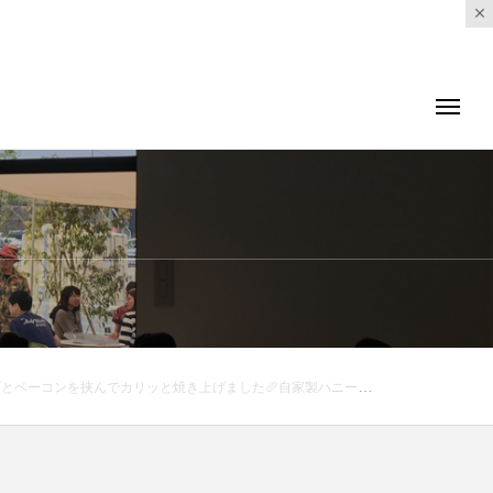
:00(Lo.17:30)#HAUS#HÅUS#TABLEHAUS#hausmatsue#haus_matsue#galette#crepe#ガレット#クレープ#クレープリー#松江ランチ#松江カフェ#サンドイッチ#モーニング#松江モーニング#morning#ドリンク#テイクアウトドリンク#パスタ#パスタランチ#松江パスタ#ケーキ#タピオカ#松江タピオカ