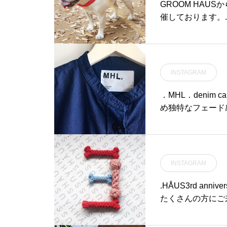
#ドリンク #drink
GROOM HAUSか
アルコールカクテル
催しております。.○日程
リーミルク#ライ
S.犬猫用の首輪
ート#うめジンジャー
み作られたプロダクト
イクアウト#cafesta
ッスル)。.豊富
hausmatsue #
せ、オリジナルの
INSTAGRAM
#山陰
ダー会を上記の期
ズ展開。あなたの
．MHL．denim
いただけます。.
め独特なフェード感が
の機能への拘り、
ungaree#ダンガリー
プでカラフルな色
松江
機会をあなたとワ
ダー会#blowthew
INSTAGRAM
#haus_matsue
#島根旅行#松江 #
.HÅUS3rd ann
たくさんの方にご
時間日常を愉しく
トドア日々を快適