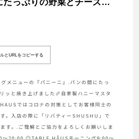
にたっぷりの野菜とチーズと
焼き上げました🥖自家製ハ
セントです..ただ今
ナの対策としてお客様同士の間
内をしております。入店の際
ルとURLをコピーする
U」での手の消毒をしたのちに
ご理解とご協力をよろしくお
ングメニューの『パニーニ』.パンの間にたっ
時間》◎ショップ 11:00〜
リッと焼き上げました🥖自家製ハニーマスタ
LEHAUSではコロナの対策としてお客様同士の
モーニング9:00〜
す。入店の際に「リバティーSHUSHU」で
1:30〜14:00（Lo.14:00）
ます。.ご理解とご協力をよろしくお願いしま
〜20:00.◎TABLE HÅUSモーニング9:00〜