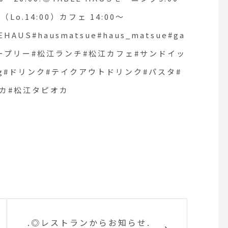
HÅUS#TABLEHAUS#hausmatsue#ha
0（Lo.14:00）カフェ 14:00〜
ープリー#松江ランチ#松江カ
LEHAUS#hausmatsue#haus_matsue#ga
ニング#松江モーニング
クレープリー#松江ランチ#松江カフェ#サンドイッ
ng#ドリンク#テイクアウトドリンク#パスタ#
テイクアウトドリンク#パスタ#
カ#松江タピオカ
#ケーキ#タピオカ#松江タピ
.◎レストランからお知らせ.