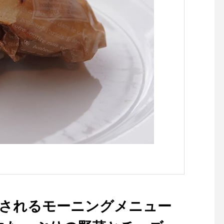
年に渡り愛用できる、持って
おいて損なしの一着です。.#
goodwear#madeinusa#milit
ary#outdoors#haus #haus_
matsue #hausmatsue #松江
カフェ #島根カフェ #松江旅
行#島根旅行#松江 #島根 #山
陰
追加されるモーニングメニュー