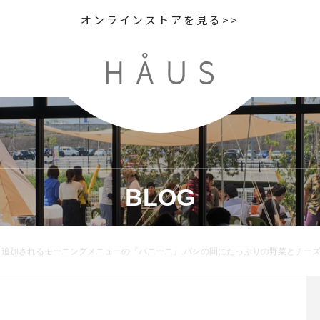
オンラインストアを見る>>
BLOG
き上げました🥖自家製ハニーマスタードがいいアクセントです..ただ今TABLEHAUSではコロナの対策としてお客様同士の間隔を開けてのお席のご案内をしております。入店の際に「リバティーSHUSHU」での手の消毒をしたのちに案内をさせて頂きます。.ご理解とご協力をよろしくお願いします。.《HÅUS営業時間》◎ショップ 11:00〜20:00.◎TABLE HÅUSモーニング9:00〜11:00（Lo.11:00）ランチ 11:30〜14:00（Lo.14:00）カフェ 14:00〜18