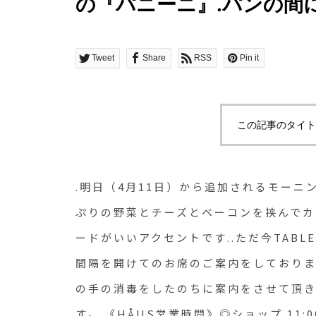
の『パニーニ』.パンの間
ベーコンを挟んでカリッと
ニーマスタードがいいアク
Tweet
Share
RSS
Pin it
TABLEHAUSではコロ
隔を開けてのお席のご案
この記事のタイト
に「リバティーSHUSH
案内をさせて頂きます。.
.明日（4月11日）から追加されるモーニ
願いします。.《HÅUS営業
ぷりの野菜とチーズとベーコンを挟んでカ
ードがいいアクセントです..ただ今TAB
20:00.◎TABLE HÅUS
間隔を開けてのお席のご案内をしておりま
11:00（Lo.11:00）ランチ 1
の手の消毒をしたのちに案内をさせて頂き
カフェ 14:00〜
す。.《HÅUS営業時間》◎ショップ 11:00