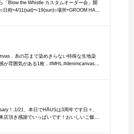
 #ノンアルコール #nonalcohol#ノンアル #ノン
ら「Blow the Whistle カスタムオーダー会」開
#カシス #ライム #トニックソーダ #ベリーベ
⇨4/11(sat)〜19(sun)○場所⇨GROOM HAU
チグレープフルーツ#ヴァービンモヒート #モヒ
やトーイなど、アメリカ製のパラコードを編み込
エール #梅#ジンジャーエール#takeout #テ
を取り扱うBlow the Whistle(ブローザホイ
gram #instafood #cafe #カフェ #カフェ巡り#
なバリエーションの中からお好きな色を組み合わ
haus_matsue#松江カフェ #島根カフェ#松江 #島根
首輪やリード、トーイをお作りいただけるオー
間に実施いたします。.豊富なカラー展開とサイ
ワンちゃんに合ったものを細かく拘ってお作り
 canvas．糸の芯まで染めきらない特殊な生地染
ペットと人の暮らしを豊かにする「道具」として
雰囲気がある1枚．#MHL.#denimcanvas#d
思わず口笛を吹きたくなってしまうようなポッ
#shirt#faded #経年変化#hausmatsue #島根 #
使いが好印象なプロダクトです。.ぜひ、このご
ンちゃんのお楽しみ会にしてください。..#オー
histle #パラコード#首輪 #リード #トーイ#haus
 #hausmatsue #松江カフェ #島根カフェ #松江旅行
島根 #山陰
iversary！.1/21、本日でHÅUSは3周年です日々、
来店頂き感謝でいっぱいです！おいしいご飯の
過ごせる生活雑貨や季節のギフト外遊びのアウ
に過ごせるめがね着心地のよいお洋服大切なワ