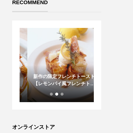
RECOMMEND
ティカ
新作の限定フレンチトースト
.頑丈で着回しが
トに作
【レモンパイ風フレンチトー
earのロングス
スト】
密度且つ重厚な
スがボディに使
カ製らしさが際
ーです。手首が
のでスウェット
気でも着ていた
オンラインストア