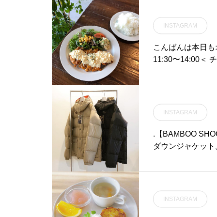
ンちゃんのご飯H
せて頂けるように
INSTAGRAM
ころがたくさんあ
願い致します .HÅUS
こんばんは本日もオ
nniversary #HÅ
11:30〜14:00
ー！柔らかくてジ
タルソースをたっ
ーム満点です！.
ドリンクセットも
INSTAGRAM
ピーターのお客様
くださいね〜..
.【BAMBOO SH
《HAUS営業時間》
ダウンジャケット。1
ーニング. 9:00-11:00 (Lo10:30
KET」。発売後に
8:00ディナー 18:00-21:00 (Lo20:15)…..#チキン南蛮 #東伯鶏#自
るモデルをベース
家製 #タルタルソース
ックです。650FI
フェ #カフェ巡り #ha
たダウンを採用。
INSTAGRAM
陰#松江カフェ #
いなし。アメリカ