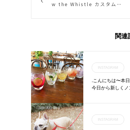
w the Whistle カスタムオ
ーダー会」のご案内です
関連
INSTAGRAM
.こんにちは〜︎
今日から新しくノ
カシス＆ライムト
ジャーエール◇ラ
橘とソーダでスッ
り甘いものまで全
INSTAGRAM
イム、テイクアウ