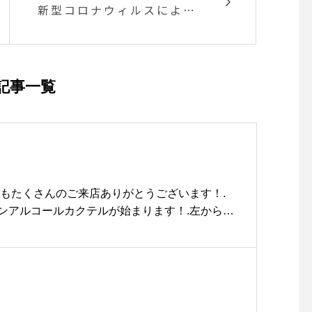
新型コロナウィルスにより
不安な日々が続く中….
記事一覧
本日もたくさんのご来店ありがとうございます！.
ンアルコールカクテルが始まります！.左から◇
ニックソーダ◇ヴァージンモヒート◇うめジン
イチグレープフルーツ◇ベリーベリーミルク.柑
キリ爽やかなものからベリーとミルクでとろー
部で５種類︎.ディナータイムだけでなくカフェタ
トも承っております。ぜひお試しくださいね♡.