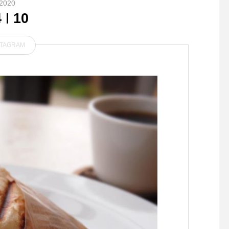
2020
4
10
STAGRAM
.頑丈で着回しが利くGoodw
“普段使いできるタク
earのロングスリーブtee。高
ルベスト”をコンセプ
密度且つ重厚なコットンクロ
られたサコッシュ
スがボディに使われたアメリ
カ製らしさが際立つカットソ
ーです。手首が絞られている
のでスウェットのような雰囲
気でも着ていただけます。長