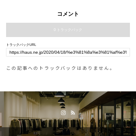
す。・まだ続く夏休み、秋の行楽
スナー型の二つ折り財布。ボック
シーズン、もちろん普段使いにも
ス型の小銭入れや外側のカード入
コメント
おすすめです！・《haus営業時
れなど使い勝手のよいデザインで
間》ショップ 11:00-20:00ビスト
す。color イエロー、グレー、ネイ
0 トラックバック
ロカフェ モーニング 9:00-11:00
ビーHAUSのアパレルのインスタ
(オーダーストップ10:30)ランチ〜
はこちらです︎@haus_howell ．#m
トラックバックURL
ディナー 11:30-21:00(オーダース
argarethowell #smooth leather wall
トップ20:15)#hausmatsue#MAMM
et#wallet#handkerchief#linen#hau
UT#マムート#バックパック#リュ
smatsue #島根#松江
この記事へのトラックバックはありません。
ック#キッズ#haus_outdoor