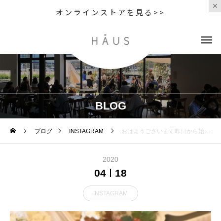
オンラインストアを見る>>
BLOG
ブログ
INSTAGRAM
.おはようございます️昨日から始まったチキン南蛮早速ご予約頂いたお客様ありがとうございます️.本日も美味しいお弁当を用意しておりますので是非ご来店ください.《HÅUS営業時間》◎ショップ 11:00〜20:00#HAUS#HÅUS#TABLEHAUS#hausmatsue#haus_matsue#galette#crepe#ガレット#クレープ#クレープリー#松江ランチ#松江カフェ#サンドイッチ#モーニング#松江モーニング#morning#ドリンク#テイクアウトドリンク#パスタ#パスタランチ#松江パスタ#ケーキ#タピオカ#松江タピオカ
2020
04
18
INSTAGRAM