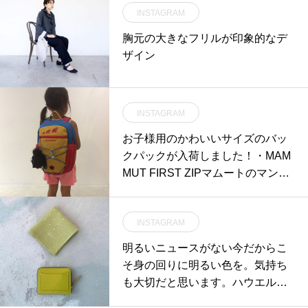
INSTAGRAM
胸元の大きなフリルが印象的なデ
ザイン
INSTAGRAM
お子様用のかわいいサイズのバッ
クパックが入荷しました！・MAM
MUT FIRST ZIPマムートのマンモ
スのぬいぐるみ付き！カラーも鮮
やかです。・2〜9歳用の小さな背
INSTAGRAM
中にフィットするサイズです。小
さいけれど容量は8Lもあり、着替
明るいニュースがない今だからこ
えや水筒、お弁当におやつまで十
そ身の回りに明るい色を。気持ち
分入るサイズ。本格的な作りで、
も大切だと思います。ハウエルの
背負ったときの安定感も抜群で
春のお財布は新型のラウンドファ