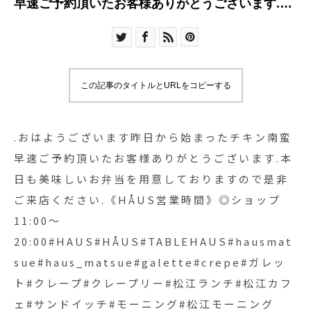
早速ご予約頂いたお客様ありがとうございます️.本
日も美味しいお弁当を用意しておりますので是非
ご来店ください.《HÅUS営業時間》◎ショップ
11:00〜
20:00#HAUS#HÅUS#TABLEHAUS#hausmatsue#hau
この記事のタイトルとURLをコピーする
ガレット#クレープ#クレープリー#松江ランチ#松
江カフェ#サンドイッチ#モーニング#松江モーニン
グ#morning#ドリンク#テイクアウトドリンク#パ
.おはようございます️昨日から始まったチキン南蛮
スタ#パスタランチ#松江パスタ#ケーキ#タピオカ
早速ご予約頂いたお客様ありがとうございます️.本
#松江タピオカ
日も美味しいお弁当を用意しておりますので是非
ご来店ください.《HÅUS営業時間》◎ショップ
11:00〜
20:00#HAUS#HÅUS#TABLEHAUS#hausmat
sue#haus_matsue#galette#crepe#ガレッ
ト#クレープ#クレープリー#松江ランチ#松江カフ
ェ#サンドイッチ#モーニング#松江モーニング