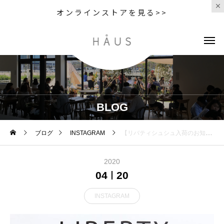
オンラインストアを見る>>
BLOG
ブログ
INSTAGRAM
【リバティシュシュ入荷のお知らせ】様々なウイルスを殺菌できる次亜塩素酸水＝リバティシュシュ、本日も入荷がございます。.今日から使えるスプレータイプ、容量切れを心配する事なく使い続けられる詰め替えタイプとご用意がございます。.次亜塩素酸水は先日経済産業省から「新型コロナウイルスに有効な可能性がある消毒方法」としても公表されました。有効な消毒液を手に入れて安心して日々をお過ごしいただければと思います。.#次亜塩素酸水#リバティシュシュ #殺菌 #ウイルス対策#haus #haus_matsue #hausmatsue #松江カフェ #島根カフェ #松江旅行#島根旅行#松江 #島根 #山陰
2020
04
20
INSTAGRAM