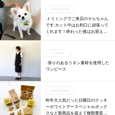
INSTAGRAM
.トリミングでご来店のそらちゃん
です.カット中はお利口に頑張って
くれます！終わった後はお迎えが
来るまでおもちゃで遊んでました
♡.ありがとうございますまたのご
来店お待ちしております︎.GROOM
STORE
HAUS松江市乃白町20270852-61-
. 張りのあるリネン素材を使用した
2885open 9:00close 18:00@haus
ワンピース
_matsue #松江トリミングサロン #
松江トリミング #松江スパシャン
プー#松江ペットサロン #松江ペッ
ト #松江#山陰#島根#hausmathue
INSTAGRAM
#groomhaus
昨年大人気だった日曜日のクッキ
ーホワイトデースペシャルボック
スなど新商品を迎えて種類豊富に