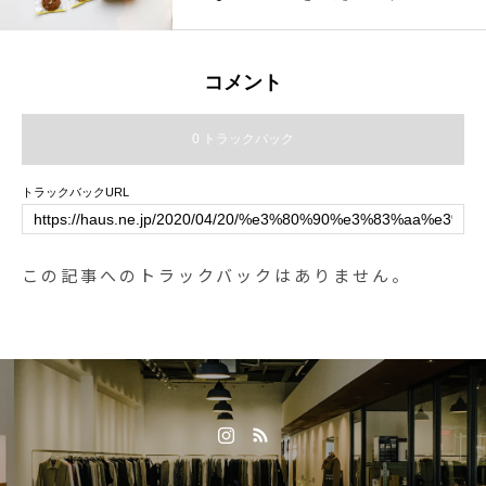
入荷しました。.“日曜日を1枚。”を
コンセプトに北海道の厳選素材に
こだわり丁寧に作られるしっとり
コメント
食感のソフトクッキー。「そよ風
ホワイト」「月夜のチョコレー
0 トラックバック
ト」「早起きフレッシュ」など、
思わずクスッとなってしまうよう
トラックバックURL
なユニークなネーミングも魅力的
です。.送別のお品やホワイトデー
などギフトのお求めが多くなるこ
この記事へのトラックバックはありません。
れからの時期にもぴったりです。.
種類ごとに枚数が異なりますので
目的別にお選びいただけます。是
非ご覧にお越しください。.#日曜
日のクッキー#ホワイトデー#ホワ
イトデーギフト#送別 #送別品#ha
us #haus_matsue #hausmatsue #
松江カフェ #島根カフェ #松江旅