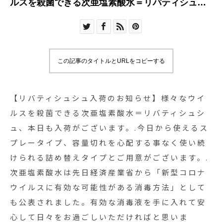
ルスを殺菌できる次亜塩素酸水＝リバティシュシ
ュ、本日も入荷がございます。.今日から使えるス
プレータイプ、容量切れを心配する事なく使い続
けられる詰め替えタイプとご用意がございます。.
次亜塩素酸水は先日経済産業省から「新型コロナ
この記事のタイトルとURLをコピーする
ウイルスに有効な可能性がある消毒方法」として
も公表されました。有効な消毒液を手に入れて安
心して日々をお過ごしいただければと思いま
【リバティシュシュ入荷のお知らせ】様々なウイ
す。.#次亜塩素酸水#リバティシュシュ #殺菌 #ウ
ルスを殺菌できる次亜塩素酸水＝リバティシュシ
イルス対策#haus #haus_matsue #hausmatsue #
ュ、本日も入荷がございます。.今日から使えるス
松江カフェ #島根カフェ #松江旅行#島根旅行#松
プレータイプ、容量切れを心配する事なく使い続
江 #島根 #山陰
けられる詰め替えタイプとご用意がございます。.
次亜塩素酸水は先日経済産業省から「新型コロナ
ウイルスに有効な可能性がある消毒方法」として
も公表されました。有効な消毒液を手に入れて安
心して日々をお過ごしいただければと思いま