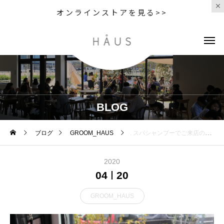
オンラインストアを見る>>
BLOG
ブログ
GROOM_HAUS
. スパシャンプーでご来店のコナちゃんです . 元気いっぱいのコナちゃん ふんわりサラサラな毛になりました！
2020
04
20
GROOM_HAUS