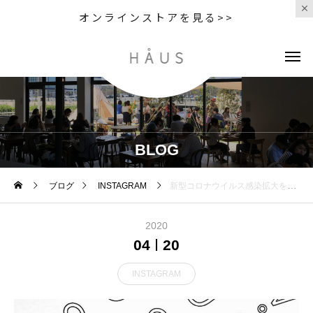
オンラインストアを見る>>
BLOG
ブログ
INSTAGRAM
新型コロナウイルス感染拡大を防ぐために、お客様とスタッフの安全を考慮して、営業時間を短縮させていただくことといたしました。 ．＜営業時間の変更＞ ．2020年4月21日（火）より当面の間open11:00 close20:00 ．︎open11:00 close19:00とさせて頂きます。通常より1時間早い閉店となりますのでご了承下さいませ。お客様におかれましては、ご来店いただく際にはマスクをできる限りご着用ください。出入口には、次亜塩素酸消毒液を用意しておりますので、ご来店の際には、手指の消毒にご協力ください。お客様にはご不便をおかけいたしますが、感染拡大防止に何卒ご理解ご協力を賜りますようお願い申し上げます。 ※今後の新型コロナウイルス感染症の感染状況、政府・自治体からの要請等によっては、営業時間を変更することがございます。その場合にはインスタ、Facebookにて随時お知らせいたします。
2020
04
20
INSTAGRAM