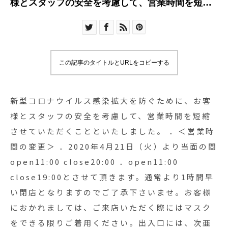
様とスタッフの安全を考慮して、営業時間を短縮
させていただくことといたしました。 ．＜営業時
間の変更＞ ．2020年4月21日（火）より当面の間
open11:00 close20:00 ．︎open11:00 close19:00
とさせて頂きます。通常より1時間早い閉店となり
この記事のタイトルとURLをコピーする
ますのでご了承下さいませ。お客様におかれまし
ては、ご来店いただく際にはマスクをできる限り
ご着用ください。出入口には、次亜塩素酸消毒液
新型コロナウイルス感染拡大を防ぐために、お客
を用意しておりますので、ご来店の際には、手指
様とスタッフの安全を考慮して、営業時間を短縮
の消毒にご協力ください。お客様にはご不便をお
させていただくことといたしました。 ．＜営業時
かけいたしますが、感染拡大防止に何卒ご理解ご
間の変更＞ ．2020年4月21日（火）より当面の間
協力を賜りますようお願い申し上げます。 ※今後
open11:00 close20:00 ．︎open11:00
の新型コロナウイルス感染症の感染状況、政府・
close19:00とさせて頂きます。通常より1時間早
自治体からの要請等によっては、営業時間を変更
い閉店となりますのでご了承下さいませ。お客様
することがございます。その場合にはインスタ、
におかれましては、ご来店いただく際にはマスク
Facebookにて随時お知らせいたします。
をできる限りご着用ください。出入口には、次亜