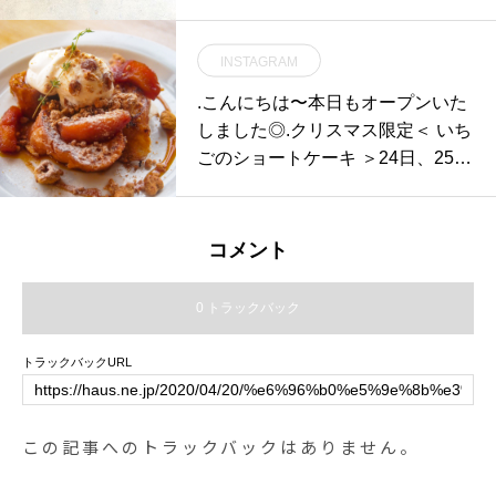
番モデル「950TRAVEL BP」が入
荷しております。.950デニールの
INSTAGRAM
コーデュラファブリックを本体の
生地に使用した軽量性と耐久性に
.こんにちは〜本日もオープンいた
長けた作りになっています。.一泊
しました◎.クリスマス限定＜ いち
二日の旅を想定した33Lという設
ごのショートケーキ ＞24日、25日
計。サイドのアジャスターを締め
のクリスマス期間だけいちごのシ
ることで大振りなシルエットも調
ョートケーキを数量限定でご用意
整可能です。.新生活シーズン到来
しております.HAUS専属のパティ
コメント
を前に、ザックの新調をお考えの
シエさんがひとつひとつ丁寧に作
方是非ご覧にお越しくださいま
っております。.ぜひクリスマス限
0 トラックバック
せ。.#fce#エフシーイー#950travel
定のショートケーキお試しくださ
bp#バックパック#新生活 #haus #
いね…本日もたくさんのご来店お
トラックバックURL
haus_matsue #hausmatsue #松江
待ちしております！…《HAUS営
カフェ #島根カフェ #松江旅行#島
業時間》＊ショップ 11:00-20:00.
根旅行#松江 #島根 #山陰
＊ビストロカフェモーニング. 9:00
この記事へのトラックバックはありません。
-11:00 (Lo10:30)ランチ 11:30-14:0
0カフェ 14:00-18:00ディナー 18:0