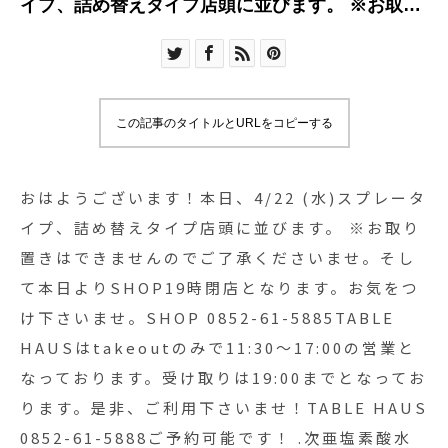
イプ、詰め替えタイプ店頭に並びます。 ※お取り
置きはできませんのでご了承くださいませ。そし
て本日よりSHOP19時閉店となります。お気をつ
け下さいませ。SHOP 0852-61-5885TABLE
HAUSはtakeoutのみで11:30〜17:00の営業となっ
この記事のタイトルとURLをコピーする
ております。受け取りは19:00までとなっておりま
す。是非、ご利用下さいませ！TABLE HAUS
0852-61-5888ご予約可能です！ .次亜塩素酸水は
おはようございます！本日、4/22 (水)スプレータ
先日経済産業省から「新型コロナウイルスに有効
イプ、詰め替えタイプ店頭に並びます。 ※お取り
な可能性がある消毒方法」としても公表されまし
置きはできませんのでご了承くださいませ。そし
た。.有効な消毒液を手に入れて安心して日々をお
て本日よりSHOP19時閉店となります。お気をつ
過ごしいただければと思います。.#次亜塩素酸水#
け下さいませ。SHOP 0852-61-5885TABLE
リバティシュシュ #殺菌 #ウイルス対策#haus
HAUSはtakeoutのみで11:30〜17:00の営業と
#haus_matsue #hausmatsue #松江カフェ #島根
なっております。受け取りは19:00までとなってお
カフェ #松江 #島根 #山陰
ります。是非、ご利用下さいませ！TABLE HAUS
0852-61-5888ご予約可能です！ .次亜塩素酸水