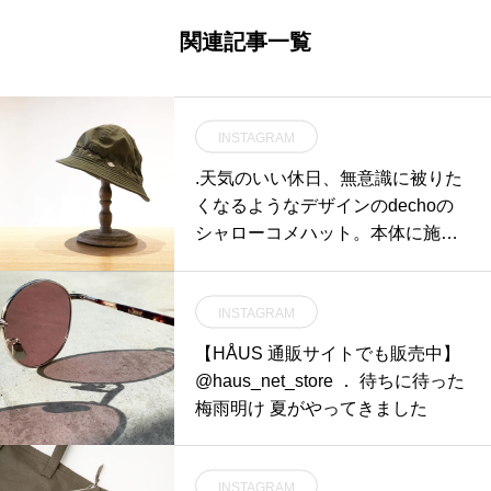
関連記事一覧
INSTAGRAM
.天気のいい休日、無意識に被りた
くなるようなデザインのdechoの
シャローコメハット。本体に施さ
れたシルケット加工により蝋引き
されたような質感に仕上げられて
INSTAGRAM
います。ブリム全体にわたって大
胆に打ち込まれたステッチがミリ
【HÅUS 通販サイトでも販売中】
タリーライクな雰囲気を醸し出し
@haus_net_store ． 待ちに待った
ます。少し深めな作りなのでハッ
梅雨明け 夏がやってきました
トが苦手な方も挑戦しやすいか
と。春先のお出かけに是非チェッ
クしてみてください。.#decho#sh
INSTAGRAM