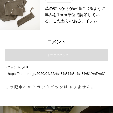
allowkomehat#komehat#madeinja
革の柔らかさが表情に出るように
pan#haus #haus_matsue #hausm
厚みを1ｍｍ単位で調節してい
atsue #松江カフェ #島根カフェ #
る、こだわりのあるアイテム
松江旅行#島根旅行#松江 #島根 #
山陰
コメント
0 トラックバック
トラックバックURL
この記事へのトラックバックはありません。