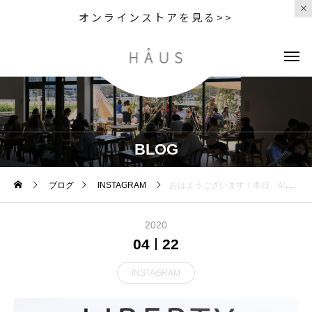
オンラインストアを見る>>
BLOG
ブログ
INSTAGRAM
おはようございます！本日、4/22 (水)スプレータイプ、詰め替えタイプ店頭に並びます。 ※お取り置きはできませんのでご了承くださいませ。そして本日よりSHOP19時閉店となります。お気をつけ下さいませ。SHOP 0852-61-5885TABLE HAUSはtakeoutのみで11:30〜17:00の営業となっております。受け取りは19:00までとなっております。是非、ご利用下さいませ！TABLE HAUS 0852-61-5888ご予約可能です！ .次亜塩素酸水は先日経済産業省から「新型コロナウイルスに有効な可能性がある消毒方法」としても公表されました。.有効な消毒液を手に入れて安心して日々をお過ごしいただければと思います。.#次亜塩素酸水#リバティシュシュ #殺菌 #ウイルス対策#haus #haus_matsue #hausmatsue #松江カフェ #島根カフェ #松江 #島根 #山陰
2020
04
22
INSTAGRAM