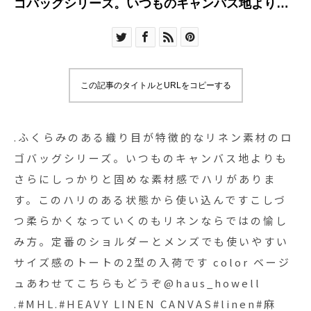
ゴバッグシリーズ。いつものキャンバス地よりも
さらにしっかりと固めな素材感でハリがありま
す。このハリのある状態から使い込んですこしづ
つ柔らかくなっていくのもリネンならではの愉し
み方。定番のショルダーとメンズでも使いやすい
この記事のタイトルとURLをコピーする
サイズ感のトートの2型の入荷です︎ color ベージュ
あわせてこちらもどうぞ@haus_howell
.#MHL.#HEAVY LINEN CANVAS#linen#麻
.ふくらみのある織り目が特徴的なリネン素材のロ
#bag#hausmatsue #島根#松江
ゴバッグシリーズ。いつものキャンバス地よりも
さらにしっかりと固めな素材感でハリがありま
す。このハリのある状態から使い込んですこしづ
つ柔らかくなっていくのもリネンならではの愉し
み方。定番のショルダーとメンズでも使いやすい
サイズ感のトートの2型の入荷です︎ color ベージ
ュあわせてこちらもどうぞ@haus_howell
.#MHL.#HEAVY LINEN CANVAS#linen#麻