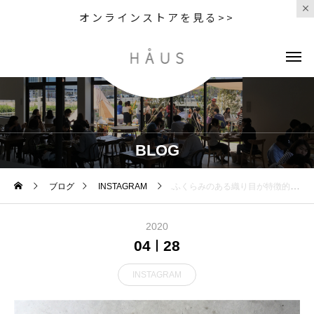
オンラインストアを見る>>
BLOG
ブログ
INSTAGRAM
.ふくらみのある織り目が特徴的なリネン素材のロゴバッグシリーズ。いつものキャンバス地よりもさらにしっかりと固めな素材感でハリがあります。このハリのある状態から使い込んですこしづつ柔らかくなっていくのもリネンならではの愉しみ方。定番のショルダーとメンズでも使いやすいサイズ感のトートの2型の入荷です︎ color ベージュあわせてこちらもどうぞ@haus_howell .#MHL.#HEAVY LINEN CANVAS#linen#麻#bag#hausmatsue #島根#松江
2020
04
28
INSTAGRAM