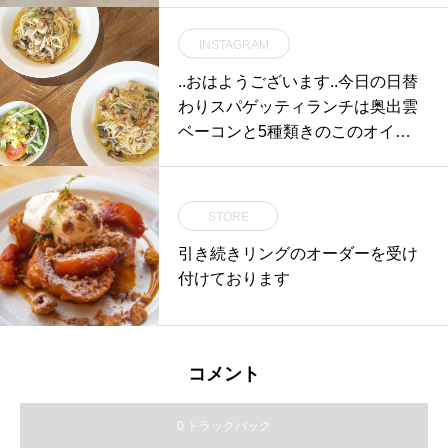
INSTAGRAM
..おはようございます︎..今日の日替
わりスパゲッティランチは奥出雲
ベーコンと5種類きのこのオイル
スパゲッティ です..今日も22時ま
で営業しております！ご来店お待
ちしております♡..#lunch #ランチ
STORE
#日替わり#spaghetti #スパゲッテ
引き続きリングのオーダーを受け
ィ#奥出雲 #ベーコン#5種類 #きの
付けております
こ#オイルスパゲッティ#サラダ #
付き#bistrocafe #cafe #カフェ #ha
usmatsue #島根 #松江
コメント
0 トラックバック