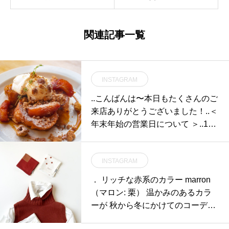
関連記事一覧
INSTAGRAM
..こんばんは〜︎本日もたくさんのご
来店ありがとうございました！..＜
年末年始の営業日について ＞..12/
30(日) 通常営業12/31(月) 店休日1/
1(火) 店休日1/2(水) 物販 11:00オー
INSTAGRAM
プン CAFE 11:30オープン1/3(木)
物販 11:00オープン CAFE 11:30オ
． リッチな赤系のカラー marron
ープン1/4(金) 物販 11:00オープン
（マロン: 栗） 温かみのあるカラ
CAFE 9:00オープン..誠に勝手なが
ーが 秋から冬にかけてのコーデの
ら、12/31ー1/1までの2日間が店休
ポイントに
日になります。1/2と1/3のモーニ