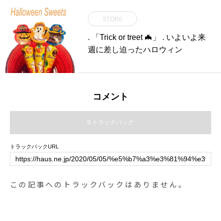
ング営業はお休みとさせていただ
STORE
きます。ランチからの営業になり
ますのでお気をつけください。ま
. 「Trick or treet 🦇」 . いよいよ来
た、この2日間はランチメニュー
週に差し迫ったハロウィン
のステーキランチ、ディナーメニ
ューのハンバーグが仕入れの関係
でご用意することができません。
ご了承ください。.年末年始もご予
コメント
約承っておりますのでお気軽にお
問い合わせください◎….#hausma
0 トラックバック
tsue #haus_matsue #年末年始のお
知らせ#松江カフェ #島根カフェ#
トラックバックURL
松江 #島根 #山陰 #島根旅行
この記事へのトラックバックはありません。