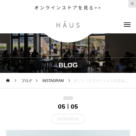
オンラインストアを見る>>
BLOG
ブログ
INSTAGRAM
巣ごもり生活がたちまち有意義にHÅUSでもロングセラーのBRUNOコンパクトホットプレートを改めてご紹介します。.BRUNO屈指の人気商品として名高いコンパクトホットプレート。専用プレートはたこ焼き用とフラット仕様が2枚付いており、ご家族でホームパーティをするのに最適な仕様です。レトロ調なデザインがどのご家庭のリビングにも良く映えてくれます。.昨今ブームのパンケーキ作りを楽しむのにもおすすめです。以前から気になっていたというお客様、この機会にご家庭に一台いかがでしょうか。人気色のレッド&ホワイトをご用意してお待ちしております。.#bruno#コンパクトホットプレート#パンケーキ作り#おうち時間#stayhome #haus #haus_matsue #hausmatsue #松江カフェ #島根カフェ #松江旅行#島根旅行#松江 #島根 #山陰
2020
05
05
INSTAGRAM