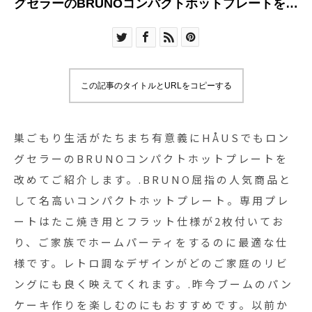
グセラーのBRUNOコンパクトホットプレートを改
めてご紹介します。.BRUNO屈指の人気商品とし
て名高いコンパクトホットプレート。専用プレー
トはたこ焼き用とフラット仕様が2枚付いており、
ご家族でホームパーティをするのに最適な仕様で
この記事のタイトルとURLをコピーする
す。レトロ調なデザインがどのご家庭のリビング
にも良く映えてくれます。.昨今ブームのパンケー
キ作りを楽しむのにもおすすめです。以前から気
巣ごもり生活がたちまち有意義にHÅUSでもロン
になっていたというお客様、この機会にご家庭に
グセラーのBRUNOコンパクトホットプレートを
一台いかがでしょうか。人気色のレッド&ホワイ
改めてご紹介します。.BRUNO屈指の人気商品と
トをご用意してお待ちしております。.#bruno#コ
して名高いコンパクトホットプレート。専用プレ
ンパクトホットプレート#パンケーキ作り#おうち
ートはたこ焼き用とフラット仕様が2枚付いてお
時間#stayhome #haus #haus_matsue
り、ご家族でホームパーティをするのに最適な仕
#hausmatsue #松江カフェ #島根カフェ #松江旅
様です。レトロ調なデザインがどのご家庭のリビ
行#島根旅行#松江 #島根 #山陰
ングにも良く映えてくれます。.昨今ブームのパン
ケーキ作りを楽しむのにもおすすめです。以前か