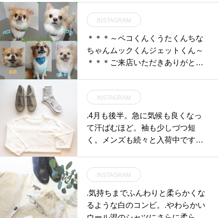
INSTAGRAM
⁡＊＊＊～ペコくんくうたくんちな
ちゃんムックくんジェットくん～
＊＊＊ご来店いただきありがとう
ございました！次回のご来店も楽
しみにお待ちしております🥰【HA
INSTAGRAM
US通販サイトではフードやわんち
ゃんグッズ販売中】http://www.hau
.4月も後半。急に気候も良くなっ
s2005.jp詳しくは↓@haus_netstor
て汗ばむほど。袖も少しづつ短
e ぜひ、ご覧下さい！GROOM HA
く。メンズも続々と入荷中です。.
US松江市乃白町20270852-61-288
#MHL.#garment dye cotton rib#ar
5open 9:00close 18:00#GROOM_
my shoes#sneaker#cotton linen sh
HAUS#松江トリミングサロン #松
INSTAGRAM
ort sock#socks#靴下#hausmatsue
江トリミング#松江スパシャンプ
#島根#松江
.気持ちまでふんわりと柔らかくな
ー#松江ペットサロン #松江ペット
るような白のコンビ。.やわらかい
#松江#山陰#島根#hausmatsue#gr
ウール混のシャツにさらに柔らか