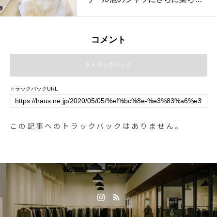
oomhaus#チワワ
くてふわふわなカシミヤをたっぷ
り使ったVネックのカーデ。.冬の
白いものたちもいろいろ届いてま
コメント
すよ。.あわせてこちらもどうぞ︎@
haus_howell .#margarethowell #tw
0 トラックバック
isted cashmere wool#cardigan#ca
shmere#Fine cotton wool shirting#
トラックバックURL
shirt#laceup shoes#leathershoes#
革靴#ユーカリ#ユーカリポポラス
#めがね #lunor#ルノア#hausmats
この記事へのトラックバックはありません。
ue #島根#松江