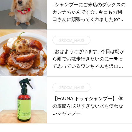
. シャンプーにご来店のダックスの
カンナちゃんです☆ . 今日もお利
口さんに頑張ってくれました(o^-‘)
b ! スタッ
GROOM_HAUS
. おはようございます . 今日は朝か
ら雨でお散歩行きたいのにー🐕っ
て思っているワンちゃんも沢山居
られるの
GROOM_HAUS
【FAUNA ドライシャンプー】 体
の皮脂を取りすぎない水を使わな
いシャンプー