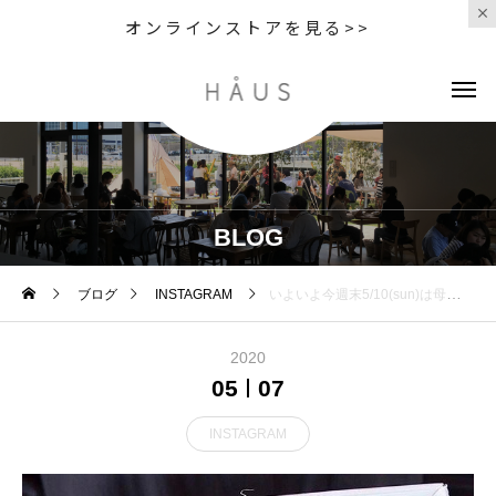
オンラインストアを見る>>
BLOG
ブログ
INSTAGRAM
いよいよ今週末5/10(sun)は母の日ですHÅUS店頭・オンラインショップにて「オリジナル母の日ギフトボックス」をご用意しております。.見た瞬間に心が躍るような雑貨とお菓子を詰め合わせた内容になっております。.市内のケーキショップcii standさんに制作していただきました、キューブクッキー入りのボックスも今年ならではの注目商品です。(¥3,400+tax・¥3,100+taxのセットになります).HÅUSのオンラインショップにつきまして、本アカウントのプロフィール欄のURLからアクセスできます。HÅUSの定番商品もラインナップがございますので是非ご覧くださいませ。.#母の日#母の日ギフト#HÅUSの母の日#haus#haus_matsue#hausmatsue#松江カフェ#島根カフェ#松江旅行#島根旅行#松江 #島根 #山陰
2020
05
07
INSTAGRAM