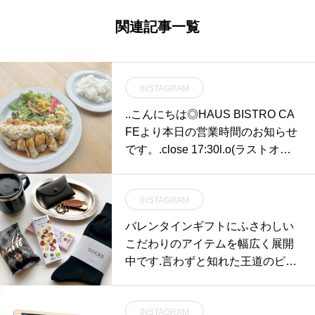
関連記事一覧
INSTAGRAM
..こんにちは◎HAUS BISTRO CA
FEより本日の営業時間のお知らせ
です。.close 17:30l.o(ラストオー
ダー) 17:00.誠に勝手ながら団体様
のご利用によりディナーは貸切営
INSTAGRAM
業とさせていただきます。ご迷惑
をおかけしますが何卒よろしくお
バレンタインギフトにふさわしい
願いいたします。またのご来店を
こだわりのアイテムを幅広く展開
こころよりお待ちしております。..
中です.言わずと知れた王道のピー
17時までは営業しております！本
プルツリーチョコレート、職人の
日もよろしくお願いします♡…
手仕事によって作られた長年愛用
INSTAGRAM
したくなる革小物、ビジネスシー