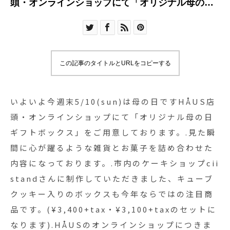
頭・オンラインショップにて「オリジナル母の日
ギフトボックス」をご用意しております。.見た瞬
間に心が躍るような雑貨とお菓子を詰め合わせた
内容になっております。.市内のケーキショップcii
standさんに制作していただきました、キューブク
この記事のタイトルとURLをコピーする
ッキー入りのボックスも今年ならではの注目商品
です。(¥3,400+tax・¥3,100+taxのセットになりま
す).HÅUSのオンラインショップにつきまして、本
いよいよ今週末5/10(sun)は母の日ですHÅUS店
アカウントのプロフィール欄のURLからアクセス
頭・オンラインショップにて「オリジナル母の日
できます。HÅUSの定番商品もラインナップがご
ギフトボックス」をご用意しております。.見た瞬
ざいますので是非ご覧くださいませ。.#母の日#母
間に心が躍るような雑貨とお菓子を詰め合わせた
の日ギフト#HÅUSの母の日
内容になっております。.市内のケーキショップcii
#haus#haus_matsue#hausmatsue#松江カフェ#
standさんに制作していただきました、キューブ
島根カフェ#松江旅行#島根旅行#松江 #島根 #山陰
クッキー入りのボックスも今年ならではの注目商
品です。(¥3,400+tax・¥3,100+taxのセットに
なります).HÅUSのオンラインショップにつきま