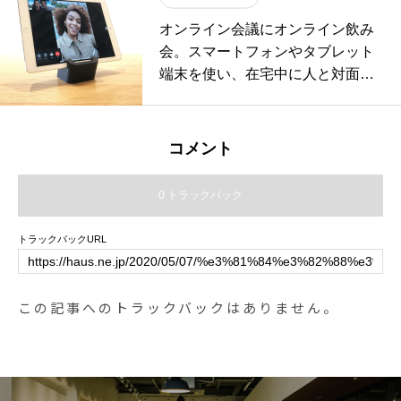
ンにも映える履き心地の良いソッ
オンライン会議にオンライン飲み
クスなどなど。.男子の心をくすぐ
会。スマートフォンやタブレット
る物を選りすぐりご用意しており
端末を使い、在宅中に人と対面し
ます◎.先日入荷したばかりの海外
て繋がる機会が増えてきました。.
の珍しいお菓子もおすすめです。.
このご時世に役立つ、山崎実業の
#バレンタイン#バレンタインギフ
シリコン製のスマホスタンドを生
コメント
ト #valentine#peopletree#haus #h
活に取り入れてみてはいかがでし
aus_matsue #hausmatsue #松江カ
ょうか？.シリコンなのでスマホ本
0 トラックバック
フェ #島根カフェ #松江旅行#島根
体を傷付ける事がなく、置いた時
旅行#松江 #島根 #山陰
の滑り止めの役割も果たしてくれ
トラックバックURL
ます。.実用性とデザインを兼ね備
えた山崎実業ならではのスマホス
タンドを是非チェックしてみてく
この記事へのトラックバックはありません。
ださい。HÅUSのレジでも活躍中
です。.#オンライン会議#オンライ
ン飲み会 #facetime#スマホスタン
ド#山崎実業#おうち時間#haus #h