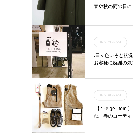
春や秋の雨の日に
INSTAGRAM
.日々色いろと状
お客様に感謝の気
す。.ここ数ヶ月
ルス。その対策のた
HUSHU』とい
殺菌力が高い上に
INSTAGRAM
す。御入店の際は
当店はお冷やをセ
.【 “Beige” 
はコロナウイルス
ね。春のコーディ
させて頂きます。
ムを豊富にご用意して
ますことをよろし
nt #rokx#rototo#