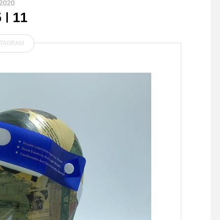
2020
5
11
STAGRAM
． 長財布 シンプルで厚みの
2021年にスタートし
ないすっきりとしたつくり
ンブランド、 『グッ
ンサプライ』