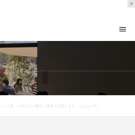
利用くださいませ。オンラインストアwww.haus2005.jp#haus_matsue #hausmatsue#フェイスシールド#フェイスカバー