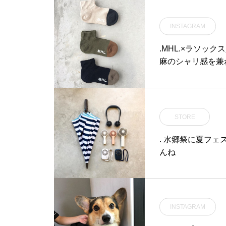
心して楽しくお食事
hausmatsue
営業時間》◎ショップ 
#島根 #山陰
INSTAGRAM
9:00〜11:00（Lo
ェ 14:00〜18:00(
.MHL.×ラソッ
atsue#haus_ma
麻のシャリ感を兼ね
プリー#松江ラン
ュ、カーキ、ブラ
#パスタ#パスタラ
フトにもおすすめ。.あ
HL.#bicolore 
smatsue #島根#
STORE
. 水郷祭に夏フ
んね
INSTAGRAM