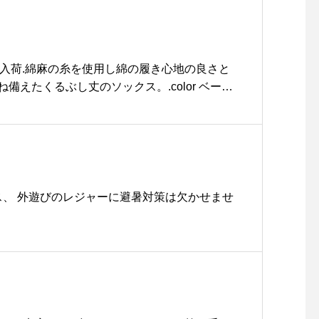
をして頂けるように努めていきます️.《HÅUS
 #松江カフェ #島根カフェ #松江旅行#島根旅行#松江
11:00〜20:00.◎TABLE HÅUSモーニング
.11:00）ランチ 11:30〜14:00（Lo.14:00）カフ
Lo.17:30)#HAUS#HÅUS#TABLEHAUS#hausm
クス入荷.綿麻の糸を使用し綿の履き心地の良さと
tsue#galette#crepe#ガレット#クレープ#クレー
備えたくるぶし丈のソックス。.color ベージ
チ#松江カフェ#ドリンク#テイクアウトドリンク
ック.メンズ、ウィメンズ共に入荷してます。ギ
ンチ#松江パスタ#ケーキ
わせてこちらもどうぞ︎@haus_howell ..#M
short sock#ラソックス#L字型靴下#socks#靴下#hau
松江
ェス、 外遊びのレジャーに避暑対策は欠かせませ