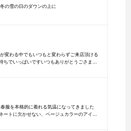
 冬の雪の日のダウンの上に
況が変わる中でもいつもと変わらずご来店頂ける
持ちでいっぱいですいつもありがとうごさま
にわたって世界中で猛威を奮っているコロナウイ
めTABLEHAUSでは入り口に『リバティーS
う消毒液を設置しております。.こちらの消毒液は
お子様でも安心してご利用いただける消毒液で
シュッとひと吹きご協力頂けると喜びます️.また
ルフサービスとしておりましたがしばらくの間
Item 】.春服を本格的に着れる気温になってきました
対策として従業員がお冷やをお持ちするように
ネートに欠かせない、ベージュカラーのアイテ
..長文になってしまいましたがご協力いただき
お待ちしております◎.#mountainequipme
くお願いします。これからも変わらず皆様に安
vasque#beige#beigecolor#haus #haus_matsue #