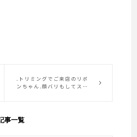
.トリミングでご来店のリボ
ンちゃん.顔バリもしてスッ
キリスタイルです！シャン
プーもよく頑張りました.あ
りがとうございますまたの
ご来店お待ちしております︎.
記事一覧
GROOM HAUS松江市乃白
町20270852-61-2885ope