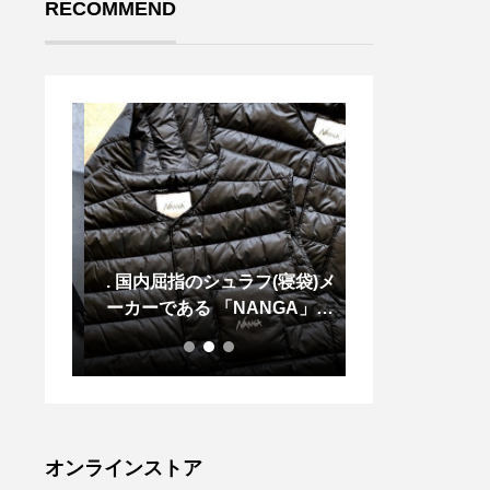
RECOMMEND
たリネ
. 国内屈指のシュラフ(寝袋)メ
． 長財布 シ
ドリネ
ーカーである 「NANGA」か
ないすっきりと
らインナーダウンが入荷して
おります
オンラインストア