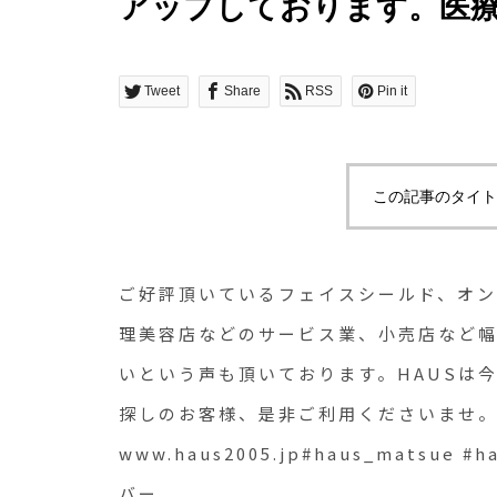
アップしております。医
ビス業、小売店など幅広
か手に入らないという声も
Tweet
Share
RSS
Pin it
今のところ在庫豊富にご
お客様、是非ご利用くだ
この記事のタイト
www.haus2005.jp#haus
イスシールド#フェイスカ
ご好評頂いているフェイスシールド、オ
理美容店などのサービス業、小売店など
いという声も頂いております。HAUSは
探しのお客様、是非ご利用くださいませ
www.haus2005.jp#haus_matsu
バー