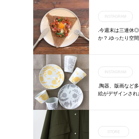
下さい😎.《 ショップ 営業
時間 》.11:00 〜 19:00.《
INSTAGRAM
レストラン 営業時間 》.只
今テイクアウト営業のみ11:
.今週末は三連休
30 〜 17:00 Tel : 0852-6
か？.ゆったり空間
1-5888(弁当受取り可能時
はお楽しいいただけ
間〜19時まで)#HAUS#HÅ
営業時間》◎ショップ 
US#TABLEHAUS#hausm
9:00〜11:00（Lo
atsue#haus_matsue#ga
ェ 14:00〜18:00(
lette#crepe#ガレット#ク
INSTAGRAM
atsue#haus_ma
レープ#クレープリー#松江
プリー#松江ラン
.陶器、版画など
ランチ#松江カフェ#モーニ
#パスタ#パスタラ
絵がデザインされ
ング#松江モーニング#mor
もに柔らかな雰囲
ning#ドリンク#テイクアウ
贈り物にも◎.#laf
トドリンク#パスタ#パスタ
matsue#haus
ランチ#松江パスタ#サンド
イッチ#ケーキ#タピオカ#
STORE
松江タピオカ