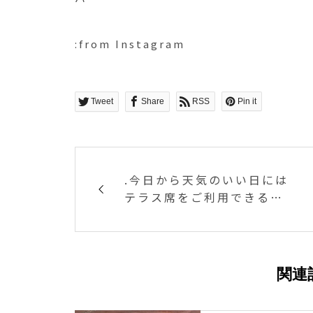
:from Instagram
Tweet
Share
RSS
Pin it
.今日から天気のいい日には
テラス席をご利用できるよ
うにテーブルと椅子を設置
しました️.温かな日差しの中
で食べるお弁当はまた格段
に美味しくなります🤗.今日
関連
は風もさわやかでとっても
良い感じ◎.お気軽にご利用