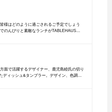
n 9:00close 18:00@haus
_matsue #松江トリミング
サロン #松江トリミング #
松江スパシャンプー#松江ペ
◎皆様はどのように過ごされるご予定でしょう
ットサロン #松江ペット #
でのんびりと素敵なランチがTABLEHAUSで
松江#山陰#島根#hausmat
ます.お気軽にお立ち寄り下さい◎..《HÅUS
hue #groomhaus
11:00〜20:00.◎TABLE HÅUSモーニング
.11:00）ランチ 11:30〜14:00（Lo.14:00）カフ
Lo.17:30)#HAUS#HÅUS#TABLEHAUS#hausm
tsue#galette#crepe#ガレット#クレープ#クレー
チ#松江カフェ#ドリンク#テイクアウトドリンク
多方面で活躍するデザイナー、鹿児島睦氏の切り
ンチ#松江パスタ#ケーキ
たディッシュ&タンブラー。デザイン、色調と
気で日々の食卓を優しく彩ります。内祝などの
leur#ラフルール #鹿児島睦#食器#haus#haus_
matsue #松江カフェ #島根カフェ#松江 #島根 #山陰