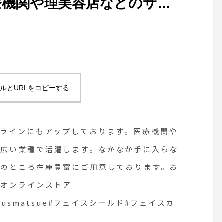
療機関や理美容店などのサー
い業種で活躍します。なかな
頂いております。HAUSは
用意しております。お探しの
さいませ。オンラインストア
ルとURLをコピーする
_matsue #hausmatsue#フェ
バー
ンラインにもアップしております。医療機関や
幅広い業種で活躍します。なかなか手に入らな
今のところ在庫豊富にご用意しております。お
。オンラインストア
e #hausmatsue#フェイスシールド#フェイスカ