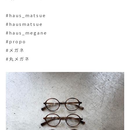
#haus_matsue
#hausmatsue
#haus_megane
#propo
#メガネ
#丸メガネ