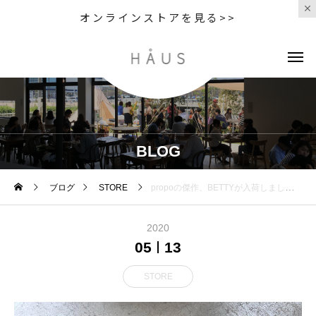
オンラインストアを見る>>
BLOG
ブログ
STORE
propoの傑作、BETTYが入荷しました
2020
05
13
STORE