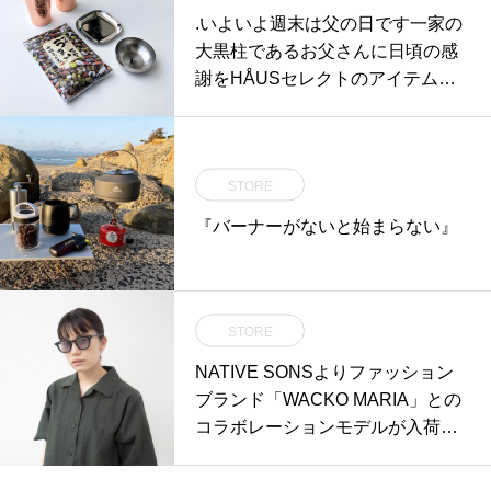
.いよいよ週末は父の日です一家の
大黒柱であるお父さんに日頃の感
謝をHÅUSセレクトのアイテムで
伝えませんか。.毎年定番で人気の
酒器シリーズ。磁器発祥の地であ
る佐賀県有田で400年の伝統を受
STORE
け継ぐ「KIHARA」が手掛けるプ
ロダクトをはじめ、モダンで洒落
『バーナーがないと始まらない』
た雰囲気を持つ酒器を多数取り揃
えています。おつまみに合うお菓
子も豊富にございますので、ご自
分だけの父の日ギフトセットを選
STORE
びにおこしくださいませ◎.#父の
NATIVE SONSよりファッション
日#盃#酒器#kihara#磁器#銅製タ
ブランド「WACKO MARIA」との
ンブラー#haus #haus_matsue #ha
コラボレーションモデルが入荷致
usmatsue #松江カフェ #島根カフ
しました
ェ #松江旅行#島根旅行#松江 #島
根 #山陰