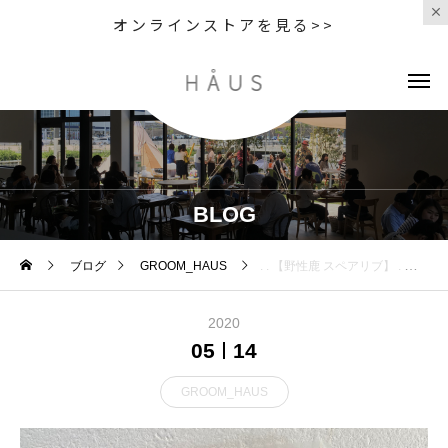
オンラインストアを見る>>
BLOG
ブログ
GROOM_HAUS
. . 【野性鹿 スペアリブ】 . わんちゃんの運動不足によるストレスで お困りではございませんか??
2020
05
14
GROOM_HAUS