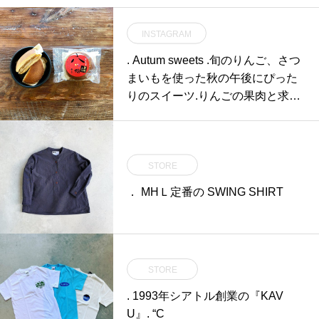
INSTAGRAM
. Autum sweets .旬のりんご、さつ
まいもを使った秋の午後にぴった
りのスイーツ.りんごの果肉と求肥
がはいって食べ応えも十分な「林
檎八つ橋どら」。開封した瞬間に
香りただよう、芋好きなら大満足
STORE
間違いなしの「お百姓さんが作っ
たスイートポテト」。.個性豊かな
． MHＬ定番の SWING SHIRT
スイーツを豊富にご用意していま
す。お好きな組み合わせでギフト
にされるのもおすすめです◎.#伊
藤軒#お百姓さんが作ったスイー
STORE
トポテト #林檎 #さつまいも #hau
s #haus_matsue #hausmatsue #松
. 1993年シアトル創業の『KAV
江カフェ #島根カフェ #松江旅行#
U』. “C