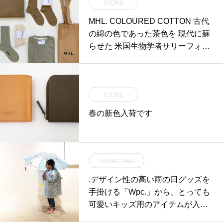
STORE
MHL. COLOURED COTTON 古代
の綿の色であった茶色を 現代に蘇
らせた 米国生物学者サリーフォッ
クス女史が作る ナ
STORE
春の新色入荷です
INSTAGRAM
.デザイン性の高い雨の日グッズを
手掛ける「Wpc.」から、とっても
可愛いキッズ用のアイテムが入荷
しました◎今日のような雨模様の