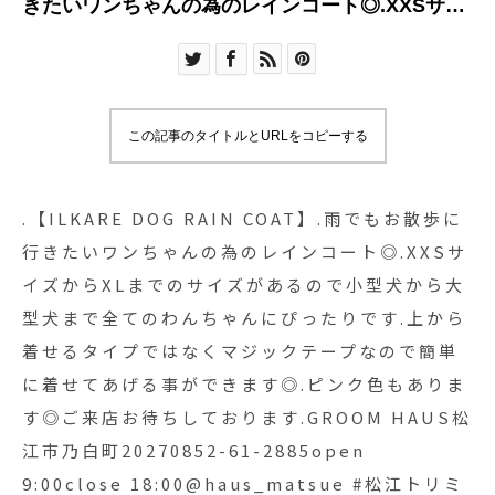
きたいワンちゃんの為のレインコート◎.XXSサイ
ズからXLまでのサイズがあるので小型犬から大型
犬まで全てのわんちゃんにぴったりです.上から着
せるタイプではなくマジックテープなので簡単に
着せてあげる事ができます◎.ピンク色もあります
この記事のタイトルとURLをコピーする
◎ご来店お待ちしております.GROOM HAUS松江
市乃白町20270852-61-2885open 9:00close
18:00@haus_matsue #松江トリミングサロン #松
.【ILKARE DOG RAIN COAT】.雨でもお散歩に
江トリミング #松江スパシャンプー#松江ペットサ
行きたいワンちゃんの為のレインコート◎.XXSサ
ロン #松江ペット #松江#山陰#島根#hausmathue
イズからXLまでのサイズがあるので小型犬から大
#groomhaus
型犬まで全てのわんちゃんにぴったりです.上から
着せるタイプではなくマジックテープなので簡単
に着せてあげる事ができます◎.ピンク色もありま
す◎ご来店お待ちしております.GROOM HAUS松
江市乃白町20270852-61-2885open
9:00close 18:00@haus_matsue #松江トリミ