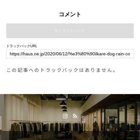
週末も思わずお出掛けしたくなり
そうなポップなデザイン。レイン
コメント
コートは「100-120」と「120-14
0」の2サイズをご用意。傘もレイ
0 トラックバック
ンコート同様のデザインでセット
でまとめてコーディネートしてい
トラックバックURL
ただけます。専属モデルのTちゃ
んもとっても可愛く着てくれまし
たよ️とっておき感満載のWpc.の雨
この記事へのトラックバックはありません。
の日グッズを是非ご覧にお越しく
ださいませ◎.#wpc#ワールドパー
ティ#雨の日グッズ#子ども用#hau
s #haus_matsue #hausmatsue #松
江カフェ #島根カフェ #松江旅行#
島根旅行#松江 #島根 #山陰