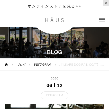
オンラインストアを見る>>
BLOG
ブログ
INSTAGRAM
.【ILKARE DOG RAIN COAT】.雨でもお散歩に行きたいワンちゃんの為のレインコート◎.XXSサイズからXLまでのサイズがあるので小型犬から大型犬まで全てのわんちゃんにぴったりです.上から着せるタイプではなくマジックテープなので簡単に着せてあげる事ができます◎.ピンク色もあります◎ご来店お待ちしております.GROOM HAUS松江市乃白町20270852-61-2885open 9:00close 18:00@haus_matsue #松江トリミングサロン #松江トリミング #松江スパシャンプー#松江ペットサロン #松江ペット #松江#山陰#島根#hausmathue #groomhaus
2020
06
12
INSTAGRAM