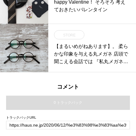
happy Valentine！ そろそろ 考え
les #optical#めがね#hausmatsue #
ておきたいバレンタイン
島根#松江#松江メガネ#新生活
STORE
【まるいめがねあります】。 柔ら
かな印象を与える丸メガネ 店頭で
聞こえる会話では 『私丸メガネ似
合わない
コメント
0 トラックバック
トラックバックURL