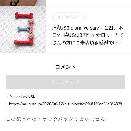
INSTAGRAM
.HÅUS3rd anniversary！.1/21、本
日でHÅUSは3周年です日々、たく
さんの方にご来店頂き感謝でいっ
ぱいです！おいしいご飯の時間日
常を愉しく過ごせる生活雑貨や季
節のギフト外遊びのアウトドア
コメント
日々を快適に過ごせるめがね着心
地のよいお洋服大切なワンちゃん
0 トラックバック
のご飯HÅUSでみなさまの日々の
暮らしのお手伝いをさせて頂ける
トラックバックURL
ようにお店づくりをしていきま
す。まだまだ至らぬところがたく
さんあるとは思いますが、これか
この記事へのトラックバックはありません。
らも何卒、宜しくお願い致します
HÅUSスタッフ一同2019.1.21#tha