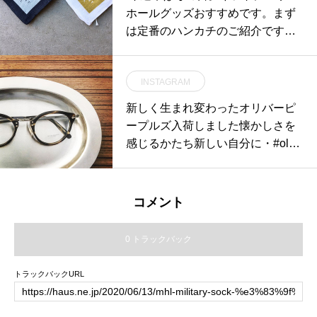
ホールグッズおすすめです。まず
は定番のハンカチのご紹介です。
染色のクオリティーの高いリネン
100%の生地を使用したプリント
INSTAGRAM
ハンカチ。職人さんが1枚1枚プリ
ントする手捺染という技法でプリ
新しく生まれ変わったオリバーピ
ントされます。コシのあるリネン
ープルズ入荷しました懐かしさを
は繰り返しの洗濯にも十分耐えら
感じるかたち新しい自分に・#oliv
れ、使うほどに良さが実感できま
erpeoples #optical#めがね#hausm
す。 ●ドットcolor ブルー、グリー
atsue #島根#松江#松江メガネ#生
ン ●無地color ホワイト、ブルー、
活に寄り添うメガネ
コメント
グリーンあわせてこちらもどうぞ
@haus_howell #margarethowell #
0 トラックバック
householdgoods#two color spot ha
nky#handkerchief#mothersday #gif
トラックバックURL
t#hausmatsue #島根#松江