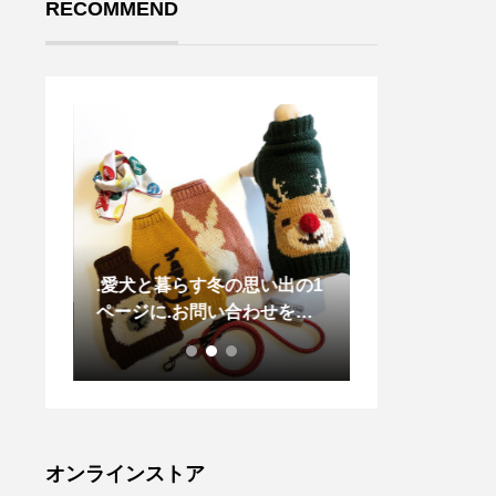
RECOMMEND
LAN L
.愛犬と暮らす冬の思い出の1
◇HAUSの敬老
ット留
ページに️.お問い合わせを多
の空を思
ドに
くいただきました、「小型犬
オーナ
サイズ」のセーターが到着し
 .最
ましたタートルネックになっ
れませ
ているので首元までぬくぬく
と手に
に。厚手のウール素材なので
い柔ら
これで冬のお散歩もへっちゃ
オンラインストア