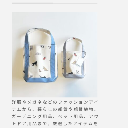
みま
らです。雪が積もった日、ワ
く使っ
ンちゃんにセーターを着せて
ードで
ぜひお散歩へ連れ出してあげ
2㎝.素
てください◎.#george#swe
ラック・
ater#knit#セーター#ニット#
ン か
犬服#犬グッズ#haus #haus
.本革
_matsue #hausmatsue #松
りでお
江カフェ #島根カフェ #松江
GRO
旅行#島根旅行#松江 #島根 #
2027
山陰
us#松江
江ペッ
#松江
ド#本
洋服やメガネなどのファッションアイ
hue #g
テムから、暮らしの雑貨や観賞植物、
ガーデニング用品、ペット用品、アウ
トドア用品まで。厳選したアイテムを