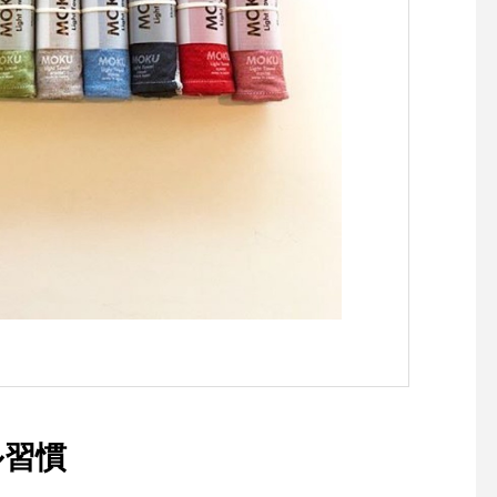
かくなって、手に馴染
す。 .丈夫なので、長
て頂けるオススメのリ
す◎..長さ:122㎝.革幅:
材:牛革 .カラーも ブ
ブラウン・レッド・タ
ら展開しております。
ならではの味わいと香
散歩してみませんか？..
OM HAUS松江市乃白町
0852-61-2885open 9:00clos
e 18:00@groom_ha
トリミングサロン #松
トサロン #松江ペット
トリミング #本革リー
革#george #hausmat
roomhause
ル習慣