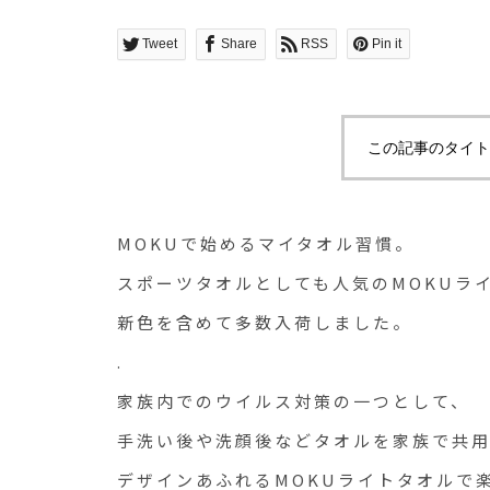
Tweet
Share
RSS
Pin it
この記事のタイト
MOKUで始めるマイタオル習慣。
スポーツタオルとしても人気のMOKUラ
新色を含めて多数入荷しました。
.
家族内でのウイルス対策の一つとして、
手洗い後や洗顔後などタオルを家族で共
デザインあふれるMOKUライトタオルで