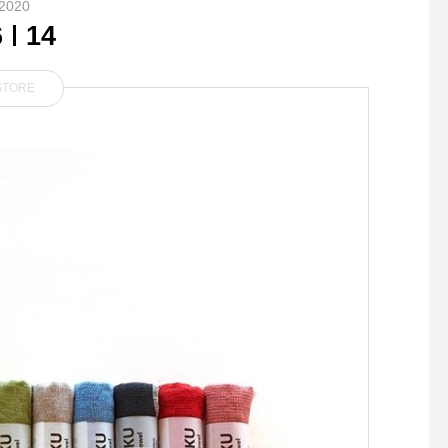
2020
6
14
STORE
◇HAUSの敬老の日◇ 朝靄
..【GEORGE】..本革P
の空を思
EAD..シルバーのリペ
めしたシンプルなリー
は、GEORGEの丸い
メントが付いています。
初は硬く感じるかもし
んが、使い込んでいく
グルグルと巻けるぐら