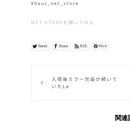
#haus_net_store
NET STOREを覗いてみる
Tweet
Share
RSS
Pin it
入荷後カラー欠品が続いて
いたLe
関連