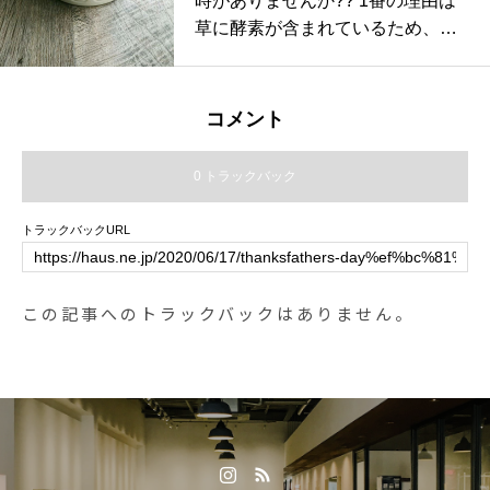
時がありませんか?? 1番の理由は
ANTON#cantonoveralls #denim#c
草に酵素が含まれているため、整
overall#jacket#hausmatsue #島根
腸作用の促進の為と言われていま
#松江
す。.しかし、犬には食べてはいけ
ない草や除草剤や殺虫剤の散布さ
コメント
れている所もあり危険です️..そこ
で、オススメなのが、《野生鹿 ド
0 トラックバック
ライ トライプ》です。 《トライ
プ》とは草食動物の胃袋の事で
トラックバックURL
す。胃には消化液、消化酵素、乳
酸菌、必須脂肪酸、ビタミン類、
アミノ酸 などが含まれています。
この記事へのトラックバックはありません。
トライプを食べる事で安心安全に
消化を助けてくれます◎.スタッフ
犬のアラン君も大好きなオヤツの
１つですGROOM HAUS松江市乃
白町20270852-61-2885open 9:00c
lose 18:00@groom_haus#松江ト