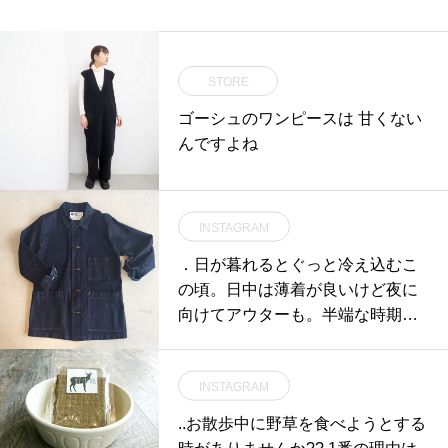
STORE
ゴーシュのワンピースは 甘くない
んですよね
INSTAGRAM
．日が暮れるとぐっと冷え込むこ
の頃。日中は薄着が良いけど夜に
向けてアウターも。半端な時期に
重宝するCANTONのデニムジャケ
ット。今年はすこし長めな着丈。
INSTAGRAM
ゆるく着る感じが今年らしくてか
わいい。．あわせてこちらもどう
..お散歩中に野草を食べようとする
ぞ︎@haus_howell ．．．#MHL.#C