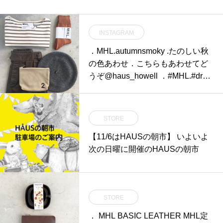
INSTAGRAM
．MHL.autumnsmoky .たのしい秋
の色あわせ．こちらもあわせてど
うぞ︎@haus_howell ．#MHL.#dry
drill#skirt#dry stripe jersey#border
#しましま#beret #ベレー帽#靴下#
socks #hausmatsue #島根#松江
STORE
【11/6はHAUSの朝市】 いよいよ
次の日曜に開催のHAUSの朝市
STORE
． MHL BASIC LEATHER MHL定