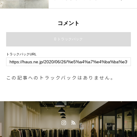
カフェ #松江 #島根 #山陰
亀の子たわしから名前を受け継
ぎ、2015年に誕生した亀の子スポ
ンジ。銀イオンの抗菌力に重点を
コメント
置いて作られ、高い洗浄力と耐久
性から根強い人気を獲得し続けま
0 トラックバック
す。パッケージのデザインもグラ
フィックデザイナーが行うなど、
トラックバックURL
企画力の高さも伺えます。炊事の
お供に、是非仲間入りさせてはい
かがでしょうか.#亀の子スポンジ#
この記事へのトラックバックはありません。
亀の子束子 #haus #haus_matsue
#hausmatsue #松江カフェ #島根
カフェ #松江 #島根 #山陰