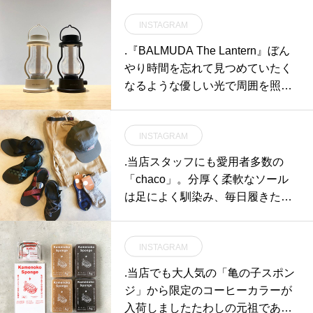
INSTAGRAM
.『BALMUDA The Lantern』ぼん
やり時間を忘れて見つめていたく
なるような優しい光で周囲を照ら
すThe Lantern。ダイヤル一つで光
量を無段階に調整可能。あなたの
INSTAGRAM
生活空間をたちまち特別なものに
変えます。アウトドアシーンでの
.当店スタッフにも愛用者多数の
ご使用も勿論おすすめです。お祝
「chaco」。分厚く柔軟なソール
い事からクリスマスの贈り物まで
は足によく馴染み、毎日履きたく
ギフトにも幅広くマッチするThe
なる履き心地です。旬なワイドシ
Lanternをどうぞお見逃しなく。.#
ルエットのパンツとも相性◎夏の
balmuda#バルミューダ#thelantern
INSTAGRAM
心強い共になる事間違いなしです︎.
#haus #haus_matsue #hausmatsu
#chaco#チャコ#outdoors#アウト
.当店でも大人気の「亀の子スポン
e #松江カフェ #島根カフェ #松江
ドア#sandals #haus #haus_matsu
ジ」から限定のコーヒーカラーが
旅行#島根旅行#松江 #島根 #山陰
e #hausmatsue #松江カフェ #島根
入荷しました️たわしの元祖である