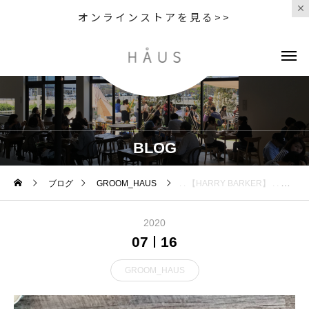
オンラインストアを見る>>
BLOG
ブログ
GROOM_HAUS
. . 【HARRY BARKER】 . . キャロルパーキンスが発信するハイセンスなドッググッズブランド
2020
07
16
GROOM_HAUS