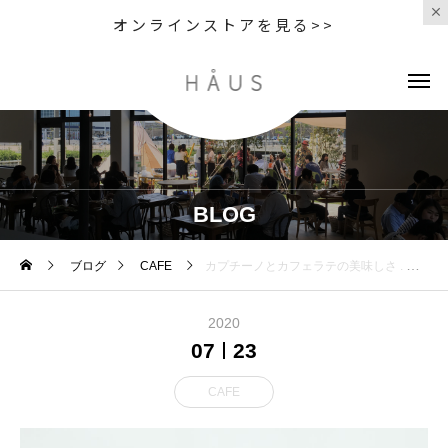
オンラインストアを見る>>
BLOG
ブログ
CAFE
カプチーノとカフェラテの美味しさ️ . 濃厚なエスプレッソにスチームしたミルクで割る . ミルク感を楽しんで
2020
07
23
CAFE