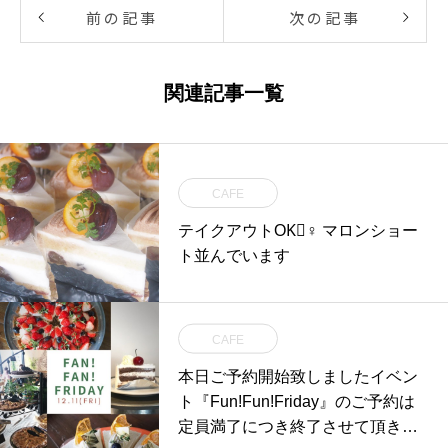
前の記事
次の記事
関連記事一覧
CAFE
テイクアウトOK🏻‍♀️ マロンショー
ト並んでいます
CAFE
本日ご予約開始致しましたイベン
ト『Fun!Fun!Friday』のご予約は
定員満了につき終了させて頂きま