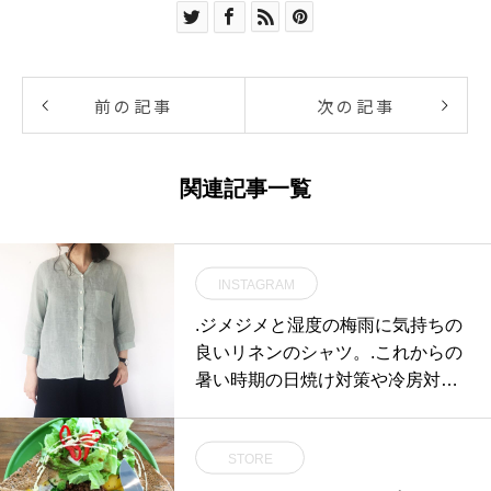
前の記事
次の記事
関連記事一覧
INSTAGRAM
.ジメジメ︎と湿度の梅雨に気持ちの
良いリネンのシャツ。.これからの
暑い時期の日焼け︎対策や冷房対策
にも。..color アクア、ホワイト、
ネイビー.#margarethowell #fine lin
STORE
en #linen#shirt#hausmatsue #島根
#松江