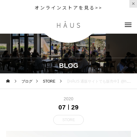
オンラインストアを見る>>
BLOG
ブログ
STORE
【HÅUS 通販サイトでも販売中】@haus_net_store ． 何かと悩ましいショートパンツ
2020
07
29
STORE