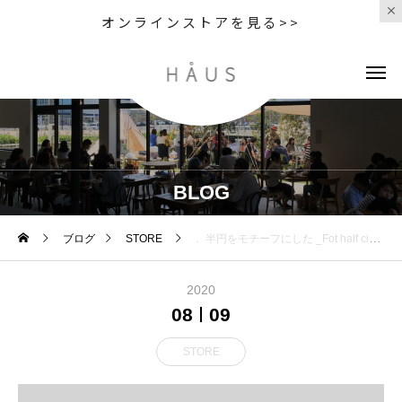
オンラインストアを見る>>
BLOG
ブログ
STORE
． 半円をモチーフにした _Fot half circle bag ショップバッグのようなラフなデザインで 片方のストラ
2020
08
09
STORE