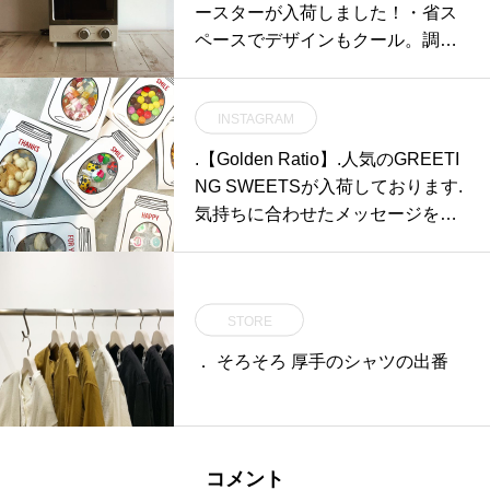
ースターが入荷しました！・省ス
ペースでデザインもクール。調理
に合わせておいしい焼き加減に調
整でき、実用性も抜群です。・¥6,
INSTAGRAM
880＋税と価格もお手頃。新しい
生活を始められる方への贈り物と
.【Golden Ratio】.人気のGREETI
してもおすすめです。是非店頭で
NG SWEETSが入荷しております︎.
ご覧ください！・《haus営業時
気持ちに合わせたメッセージを選
間》ショップ 11:00-20:00ビスト
んでお友達に送ってみては☆.結婚
ロカフェ モーニング 9:00-11:00
式のお見送りのギフトや誕生日に
(オーダーストップ10:30)ランチ〜
ハンカチやハンドタオルに添えて
ディナー 11:30-21:00(オーダース
STORE
プチギフトもオススメです☆贈る
トップ20:15)#hausmatsue#vitanto
人贈られる人、みんながHAPPYに
． そろそろ 厚手のシャツの出番
nio#ビタントニオ#縦型#オーブン
なりますように…︎…#haus_matsu
トースター#お祝い#ギフト#haus_
e #hausmatsue #haus#ギフト#ち
zakka
ょっとしたプレゼント #チョコ#ラ
ムネ#キャンディ#クッキー#山陰 #
コメント
島根 #松江#島根カフェ #松江カフ