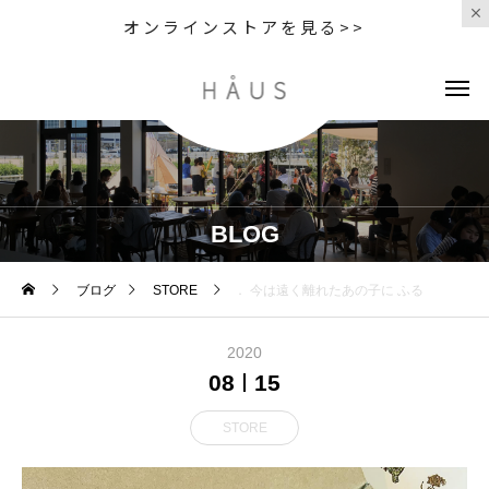
オンラインストアを見る>>
BLOG
ブログ
STORE
． 今は遠く離れたあの子に ふる
2020
08
15
STORE