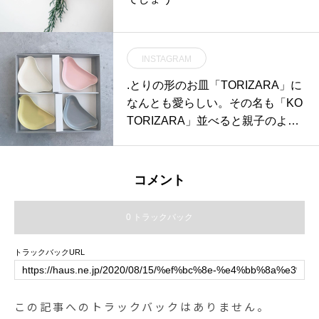
INSTAGRAM
.とりの形のお皿「TORIZARA」に
なんとも愛らしい。その名も「KO
TORIZARA」並べると親子のよ
う。4枚セットと2枚セット。ギフ
トにもぴったりです♡お子さん用
のお皿としてもちょっとしたおか
コメント
ずやお菓子を入れるお皿としても
◎.両サイズそろえたくなってしま
0 トラックバック
うとっても可愛いお皿です♡..#KO
TORIZARA#TORIZARA#4枚セッ
トラックバックURL
ト#2枚セット#セット売りのみ#ギ
フト #贈り物#hausmatsue #島根 #
松江
この記事へのトラックバックはありません。