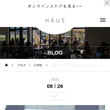
オンラインストアを見る>>
BLOG
ブログ
CAFE
【テイクアウトOK🥤】 ストロベリーティ 厳しい暑さが続いてます冷たい紅茶のドリンクでさっぱりと 甘すぎな
2020
08
26
CAFE