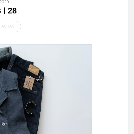
2020
8
28
STAGRAM
.ゆるめに編み上げられたMH
..bistro cafeより本
Lのリブソックス。メンズ、
時間のお知らせです。.
ウィメンズ共に入荷です︎.. co
は団体様のご利用によ
lor オフホワイト、カーキ、
営業とさせていただき
ブラック..#MHL.#naval strip
準備のため、16時30
e sock#socks#ribsocks#く
トオーダーの17時閉
つした#hausmatsue #島根#
ていただきます。大変
松江
をおかけいたしますが