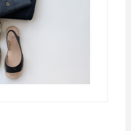
の程お願い申し上げま
明日からまた通常営業
ますのでよろしくお願
します。..#営業時間
せ#貸切営業#マシュ
#バレンタインバージ
ートマシュマロ#coffee
resso #cafelatte #tak
テイクアウト#cafe #
#カフェ巡り#haus_ma
hausmatsue #松江カ
島根カフェ#松江 #島根
陰