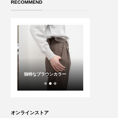
RECOMMEND
日の営業
.ゆるめに編み
.本日
独特なブラウンカラー
Lのリブソック
り貸切
ウィメンズ共に入荷
ます。
lor オフホワイト、カーキ、
分ラス
ブラック..#MHL.#
店とさせ
e sock#socks
ご迷惑
つした#hausma
ご理解
松江
オンラインストア