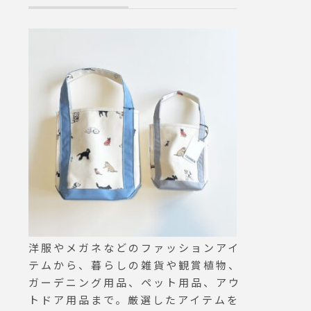
す。.
いたし
いいた
のお知ら
マロラテ
ョン#ハ
 #esp
eout #
カフェ
tsue#
フェ #
 #山
洋服やメガネなどのファッションアイ
テムから、暮らしの雑貨や観賞植物、
ガーデニング用品、ペット用品、アウ
トドア用品まで。厳選したアイテムを