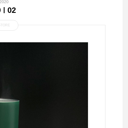
2020
9
02
STORE
.「GORE-TEX素材のウェア
. 新年明けましておめ
の洗濯をご家庭で。」洗濯機
ございます
に直接投入して洗い上げるGr
anger’sの水性クリーナー。
GORE-TEXなど防水透湿を
備えた衣類の洗浄は勿論、撥
水性を向上させる効果があり
ます。更にはテントやザック