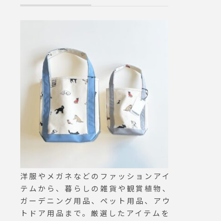
の洗浄にもお使
ギア専用の水性
到着しておりま
たいウェア、ギ
ひとついかがで
grangers#gore
outer#haus #
#hausmatsu
島根カフェ #松江
陰
洋服やメガネなどのファッションアイ
テムから、暮らしの雑貨や観賞植物、
ガーデニング用品、ペット用品、アウ
トドア用品まで。厳選したアイテムを