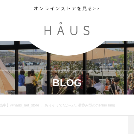
オンラインストアを見る>>
BLOG
中】@haus_net_store ． ありそうでなかった 湯呑み型のthermo mug