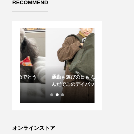
RECOMMEND
でとう
通勤も遊びの日も なんなか
.「GORE-T
んだでこのデイパックなんで
の洗濯をご家庭
す
に直接投入して
anger’sの
GORE-TEX
備えた衣類の洗
水性を向上させ
ます。更にはテ
オンラインストア