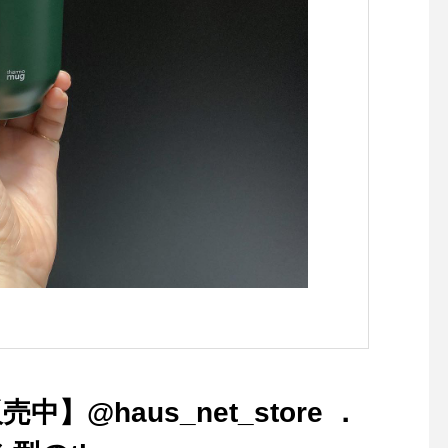
の洗浄にもお使いいただける
ギア専用の水性クリーナーも
到着しております。長く使い
たいウェア、ギアのケアにお
ひとついかがでしょうか。.#
grangers#goretex#cleaner#
outer#haus #haus_matsue
#hausmatsue #松江カフェ #
島根カフェ #松江 #島根 #山
陰
中】@haus_net_store ．