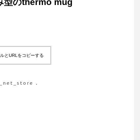
のthermo mug
ルとURLをコピーする
et_store ．