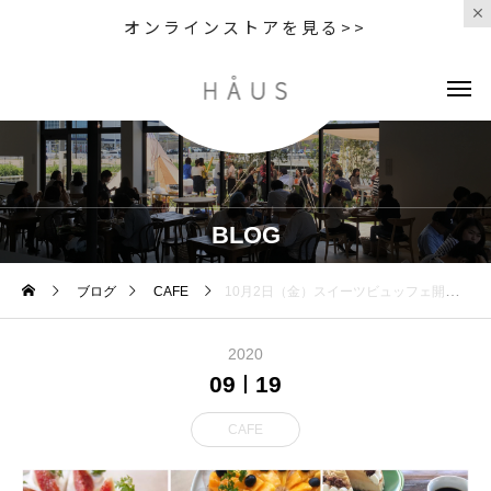
オンラインストアを見る>>
BLOG
ブログ
CAFE
10月2日（金）スイーツビュッフェ開催 FUN!FUN!FRIDAY ※ご予約方法は最後の方をお読みください HAUSレストランで人
2020
09
19
CAFE