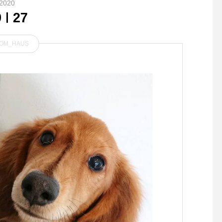
2020
9
27
OM_HAUS
.スメドレーのエクリュのカ
身体にしなやかに沿う p
ーデに黄色いマフラー。気分
のハンモックバッグ
が弾む元気な色もの。.そし
て女性らしいカーデにすっき
りとしたチタンフレームのid
eaのめがね。.足し算引き算
もすこしづつ。.あわせてこ
ちらもどうぞ︎@haus_howell