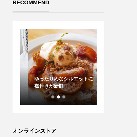
RECOMMEND
ips
ゆったりめなシルエットに
.スメドレーの
襟付きが新鮮
ーデに黄色いマ
が弾む元気な色
て女性らしいカ
りとしたチタン
eaのめがね。
もすこしづつ。
ちらもどうぞ︎@ha
オンラインストア