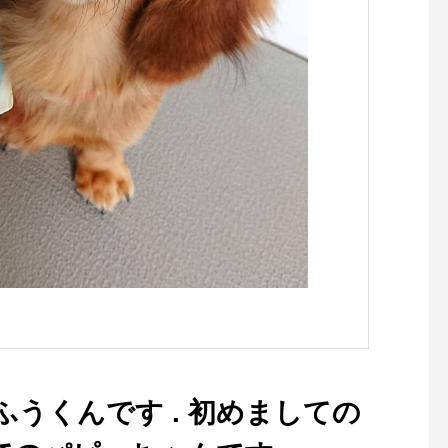
.#margarethowell #johnsme
dley #polo collar cardigan #
cardigan #micahirosawa#o
ptical #眼鏡#めがねコーデ
ふうくんです . 初めましての