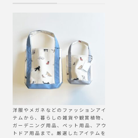
.#margarethow
dley #polo coll
cardigan #mic
ptical #眼
洋服やメガネなどのファッションアイ
テムから、暮らしの雑貨や観賞植物、
ガーデニング用品、ペット用品、アウ
トドア用品まで。厳選したアイテムを