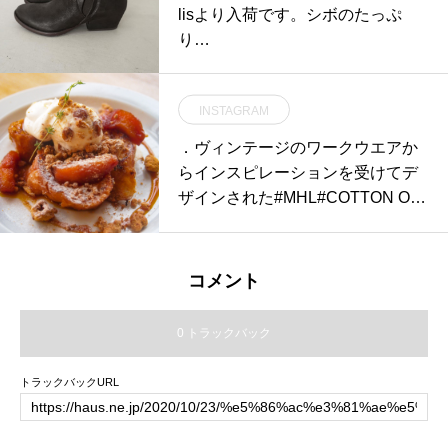
_howell ..#margarethowell #check
lisより入荷です。シボのたっぷ
wool#lovat mill#scotland#coat#ha
り…
usmatsue #島根#松江
INSTAGRAM
．ヴィンテージのワークウエアか
らインスピレーションを受けてデ
ザインされた#MHL#COTTON OX
FORDリラックスしたサイズ感と
上質な素材感がMHLらしい仕上が
り。ボタン開きのデザインなので
コメント
羽織りものとしても◎color カーキ
#MHL#COTTON OXFORD#ワー
0 トラックバック
クウエア#shirt#hausmatsue #島根
#松江
トラックバックURL