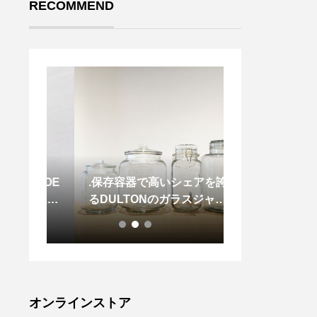
RECOMMEND
SHOE
.保存容器で高いシェアを誇
.『 家事問屋 
イム)
るDULTONのガラスジャ
地として知られ
グッズ
ー。容量と保存性の良さは勿
発の「家事問屋
先端の
論のこと、レトロなデザイン
らしの中で必要
来成分
なのでインテリアとしてもお
チンツールが多
彩なシ
部屋に馴染みます◎コック付
りました。定番
候で足
きのタイプはこれからの時
やすく作られた
季にひ
期、果実酒の生成などで活躍
らは家事問屋な
オンラインストア