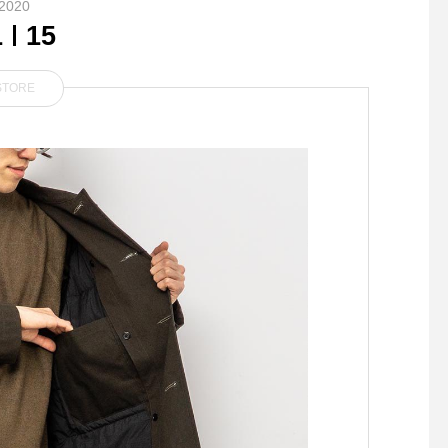
2020
1
15
STORE
.『 家事問屋 』金物加工の産
.スウェーデン生まれの
地として知られる新潟県燕市
SHAME(シュー・シェ
発の「家事問屋」。日々の暮
が手掛けるシューケア
らしの中で必要不可欠なキッ
が入荷しました。.最
チンツールが多数入荷して参
テクノロジーで天然由
りました。定番品を更に扱い
を使用した機能的で多
やすく作られたプロダクトか
ューケアグッズ。悪天
らは家事問屋ならではのポリ
元が悪くなりがちな秋