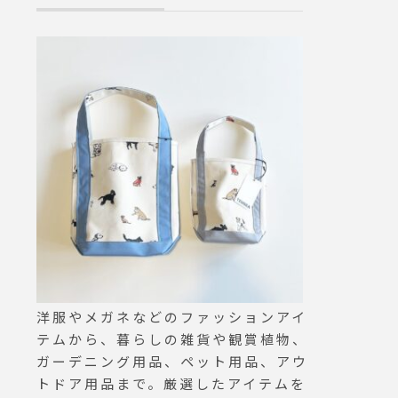
です
すること間違いなしです.#du
シーが感じ取れ
を惹く
lton#ダルトン#ガラスジャー
変わり目でもあ
ンにお
#ウォーターサーバー#haus#
取り入れすぐに
名誉と
haus_matsue#hausmatsue
ける物を多数取
ル」を
#松江カフェ #島根カフェ#松
た。家事問屋が
としと
江 #島根 #山陰
らしいプロダク
たギフ
てご覧ください
切な方
問屋#キッチンツー
しょう
ntool#haus #
シューシ
#hausmatsu
s #ha
島根カフェ #
sue #
旅行#松江 #島
 #松
 #島根
洋服やメガネなどのファッションアイ
テムから、暮らしの雑貨や観賞植物、
ガーデニング用品、ペット用品、アウ
トドア用品まで。厳選したアイテムを