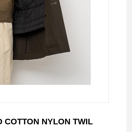
シーが感じ取れます。生活の
とつは持っておきたい
変わり目でもある今の時期に
ね。.キャッチーで目
取り入れすぐにお使いいただ
デザインはスウェーデ
ける物を多数取り揃えまし
いて最高のデザインの
た。家事問屋が手掛ける素晴
される「シルバーメダ
らしいプロダクトを手に取っ
受賞したもの。汚れ落
てご覧くださいませ。#家事
ブラシがセットになっ
問屋#キッチンツール#kitche
ト箱もございます。大
ntool#haus #haus_matsue
へのギフトにいかがで
#hausmatsue #松江カフェ #
か。.#shoeshame#
島根カフェ #松江旅行#島根
ェイム#shoecare#hau
旅行#松江 #島根 #山陰
us_matsue #hausmat
松江カフェ #島根カフェ
江旅行#島根旅行#松江
#山陰
COTTON NYLON TWIL