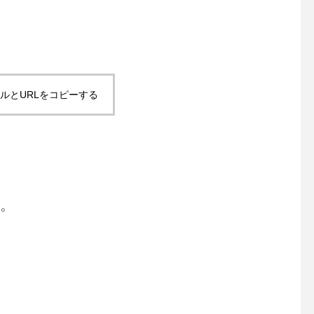
ルとURLをコピーする
場。
。