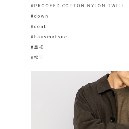
#PROOFED COTTON NYLON TWILL
#down
#coat
#hausmatsue
#島根
#松江