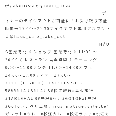
17:00〜21:00（LO20:30） Tel : 0852-61-
@yukarisou @groom_haus
5888#HAUS#HÅUS#松江旅行#島根旅行
__________________________________デ
#TABLEHAUS#島根#松江#GOTOEat島根#GoTo
ィナーのテイクアウトが可能に！お受け取り可能
トラベル島根#haus_matsue#galette#ガレット#
時間→17:00〜20:30テイクアウト専用アカウント
カレー#松江カレー#松江ランチ#松江カフェ#ラン
↓@haus_cafe_take_out
チ#lunch#モーニング#松江モーニング#松江ディ
_________________________________HÅU
ナー#おしゃれ丼#ドリンク#テイクアウトドリンク
S営業時間《 ショップ 営業時間 》11:00 〜
#パフェ#松江パスタ#島根スイーツ#ケーキ#クリ
20:00《 レストラン 営業時間 》モーニング
スマス2020
9:00〜11:00ランチ 11:30〜14:00カフェ
14:00〜17:00ディナー17:00〜
21:00（LO20:30） Tel : 0852-61-
5888#HAUS#HÅUS#松江旅行#島根旅行
#TABLEHAUS#島根#松江#GOTOEat島根
#GoToトラベル島根#haus_matsue#galette#
ガレット#カレー#松江カレー#松江ランチ#松江カ