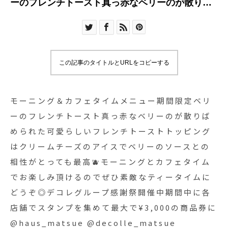
ーのフレンチトースト真っ赤なベリーのが散りば
められた可愛らしいフレンチトーストトッピング
はクリームチーズのアイスでベリーのソースとの
相性がとっても最高🫐モーニングとカフェタイム
でお楽しみ頂けるのでぜひ素敵なティータイムに
この記事のタイトルとURLをコピーする
どうぞ️◎デコレグループ感謝祭開催中期間中に各
店舗でスタンプを集めて最大で¥3,000の商品券に
@haus_matsue @decolle_matsue @yukarisou
モーニング＆カフェタイムメニュー期間限定ベリ
@groom_haus
ーのフレンチトースト真っ赤なベリーのが散りば
__________________________________ディナ
められた可愛らしいフレンチトーストトッピング
ーのテイクアウトが可能に！お受け取り可能時間
はクリームチーズのアイスでベリーのソースとの
→17:00〜20:30テイクアウト専用アカウント
相性がとっても最高🫐モーニングとカフェタイム
↓@haus_cafe_take_out
でお楽しみ頂けるのでぜひ素敵なティータイムに
_________________________________HÅUS営
どうぞ️◎デコレグループ感謝祭開催中期間中に各
業時間《 ショップ 営業時間 》11:00 〜 20:00《
店舗でスタンプを集めて最大で¥3,000の商品券に
レストラン 営業時間 》モーニング9:00〜11:00ラ
ンチ 11:30〜14:00カフェ 14:00〜17:00ディナー
@haus_matsue @decolle_matsue