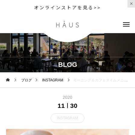
オンラインストアを見る>>
BLOG
ブログ
INSTAGRAM
モーニング＆カフェタイムメニュー期間限定ベリーのフレンチトースト真っ赤なベリーのが散りばめられた可愛らしいフレンチトーストトッピングはクリームチーズのアイスでベリーのソースとの相性がとっても最高🫐モーニングとカフェタイムでお楽しみ頂けるのでぜひ素敵なティータイムにどうぞ️◎デコレグループ感謝祭開催中期間中に各店舗でスタンプを集めて最大で¥3,000の商品券に@haus_matsue @decolle_matsue @yukarisou @groom_haus __________________________________ディナーのテイクアウトが可能に！お受け取り可能時間→17:00〜20:30テイクアウト専用アカウント↓@haus_cafe_take_out _________________________________HÅUS営業時間《 ショップ 営業時間 》11:00 〜 20:00《 レストラン 営業時間 》モーニング9:00〜11:00ランチ 11:30〜14:00カフェ 14:00〜17:00ディナー17:00〜21:00（LO20:30） Tel : 0852-61-5888#HAUS#HÅUS#松江旅行#島根旅行#TABLEHAUS#島根#松江#GOTOEat島根#GoToトラベル島根#haus_matsue#galette#ガレット#カレー#松江カレー#松江ランチ#松江カフェ#ランチ#lunch#モーニング#松江モーニング#松江ディナー#おしゃれ丼#ドリンク#テイクアウトドリンク#パフェ#松江パスタ#島根スイーツ#ケーキ#クリスマス2020
2020
11
30
INSTAGRAM