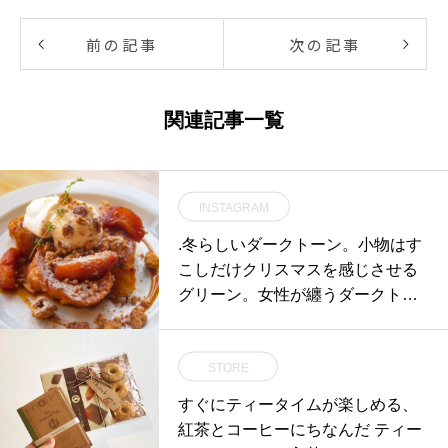
前の記事
次の記事
関連記事一覧
INSTAGRAM
.冬らしいダークトーン。小物はす
こしだけクリスマスを感じさせる
グリーン。女性が纏うダークトー
ンかっこよくて好きです。.HÅUS
のハウエルのインスタはこちらか
STORE
らどうぞ@haus_howell ..#margar
ethowell #wool cashmere#turtlene
すぐにティータイムが楽しめる、
ck#knit#check wool trouser#trouse
紅茶とコーヒーにちなんだ ティー
rs#calf leather boot#革靴#rib wool