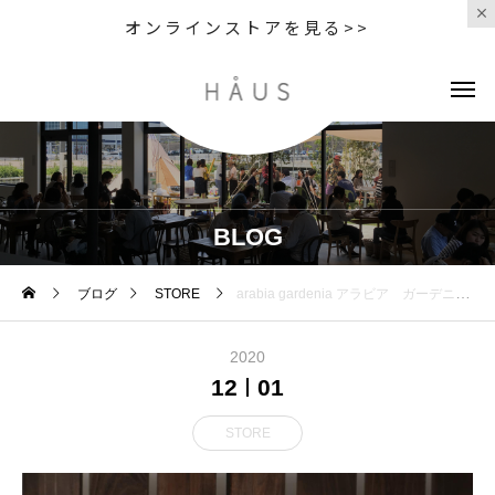
オンラインストアを見る>>
BLOG
ブログ
STORE
arabia gardenia アラビア ガーデニア 色使いのせいなのか 派手になりがちな大ぶりなクチナシの花柄も シックなブラウンで 静かに存在感を放ちます
2020
12
01
STORE