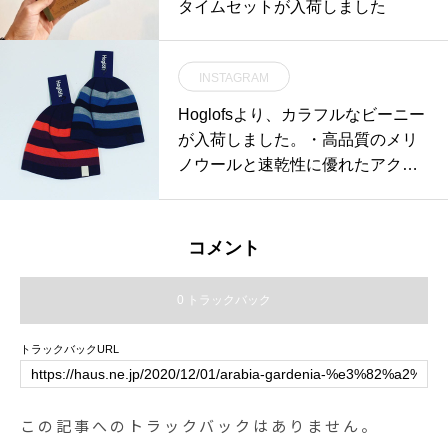
タイムセットが入荷しました
short sock#socks#靴下#leathersho
es#householdgoods#leather acce
ssorys#hausmatsue #島根#松江
INSTAGRAM
Hoglofsより、カラフルなビーニー
が入荷しました。・高品質のメリ
ノウールと速乾性に優れたアクリ
ルの混紡素材。寒い冬に嬉しい保
温力と滑らかな肌触り。暗くなり
がちな冬の服装の差し色にも取り
コメント
入れやすいと思います。・クリス
マスのギフトにスタイリッシュな
0 トラックバック
アウトドアグッズ、いかがでしょ
う？是非店頭でご覧ください！・
トラックバックURL
《haus営業時間》ショップ 11:00-
20:00ビストロカフェ モーニング
9:00-11:00(オーダーストップ10:3
この記事へのトラックバックはありません。
0)ランチ〜ディナー 11:30-21:00